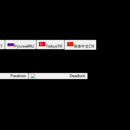
PT
Русский
RU
Türkçe
TR
简体中文
CN
Paralives
Deadlock