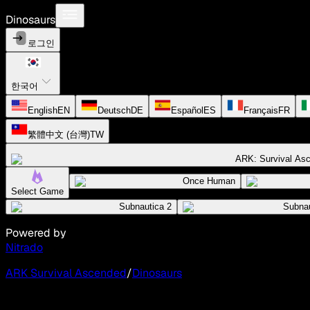
Dinosaurs
로그인
한국어
English
EN
Deutsch
DE
Español
ES
Français
FR
繁體中文 (台灣)
TW
ARK: Survival As
Once Human
Select Game
Subnautica 2
Subnau
Powered by
Nitrado
ARK Survival Ascended
/
Dinosaurs