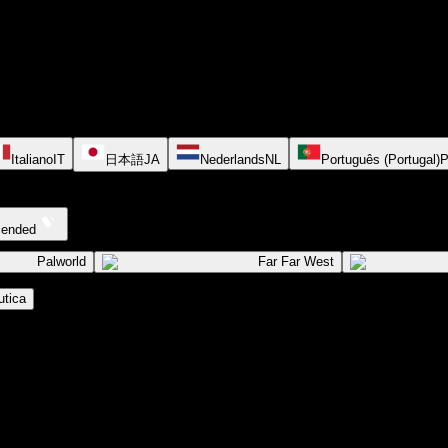
Italiano
IT
日本語
JA
Nederlands
NL
Português (Portugal)
cended
Palworld
Far Far West
tica