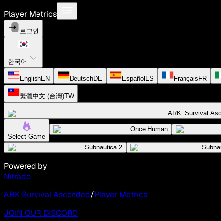
Player Metrics
로그인
한국어
English
EN
Deutsch
DE
Español
ES
Français
FR
繁體中文 (台灣)
TW
ARK: Survival As
Once Human
Select Game
Subnautica 2
Subnau
Powered by
Nitrado
ARK Survival Ascended
/
Player Metrics
JOIN OUR DISCORD