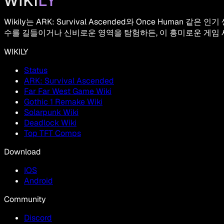
Wikily는 ARK: Survival Ascended와 Once Hu
수를 길들이거나 신비로운 영역을 탐험하든, 이 흥미로운 게임 
WIKILY
Status
ARK: Survival Ascended
Far Far West Game Wiki
Gothic 1 Remake Wiki
Solarpunk Wiki
Deadlock Wiki
Top TFT Comps
Download
IOS
Android
Community
Discord