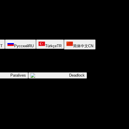
PT
Русский
RU
Türkçe
TR
简体中文
CN
Paralives
Deadlock