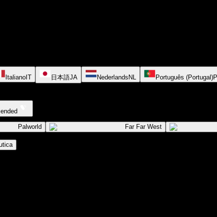
Italiano
IT
日本語
JA
Nederlands
NL
Português (Portugal)
cended
Palworld
Far Far West
tica