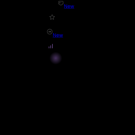
New
New