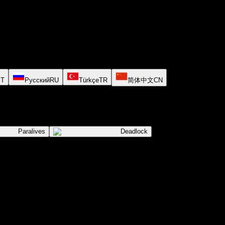
PT
Русский
RU
Türkçe
TR
简体中文
CN
Paralives
Deadlock