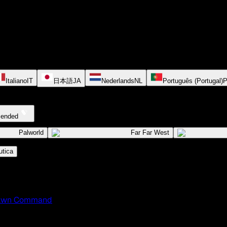
Italiano
IT
日本語
JA
Nederlands
NL
Português (Portugal)
cended
Palworld
Far Far West
tica
awn Command