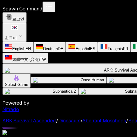
Spawn Command
로그인
한국어
English
EN
Deutsch
DE
Español
ES
Français
FR
繁體中文 (台灣)
TW
ARK: Survival As
Once Human
Select Game
Subnautica 2
Subnau
Powered by
Nitrado
ARK Survival Ascended
/
Dinosaurs
/
Aberrant Moschops
/
Sp