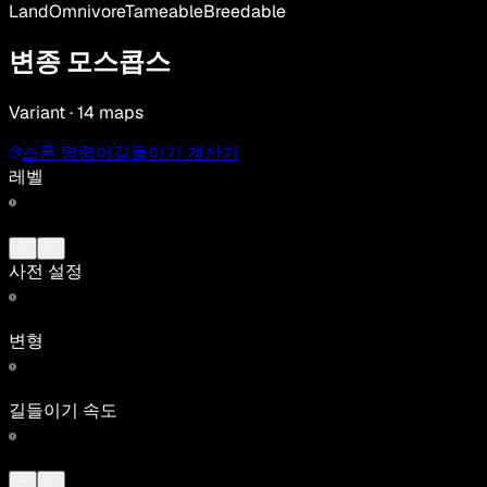
Land
Omnivore
Tameable
Breedable
변종 모스콥스
Variant · 14 maps
스폰 명령어
길들이기 계산기
레벨
사전 설정
변형
길들이기 속도