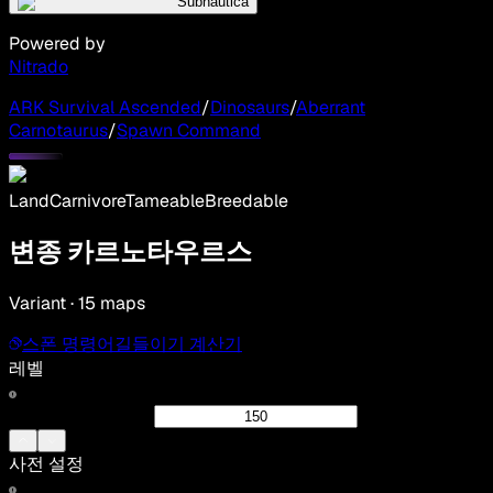
Subnautica
Powered by
Nitrado
ARK Survival Ascended
/
Dinosaurs
/
Aberrant
Carnotaurus
/
Spawn Command
Land
Carnivore
Tameable
Breedable
변종 카르노타우르스
Variant · 15 maps
스폰 명령어
길들이기 계산기
레벨
사전 설정