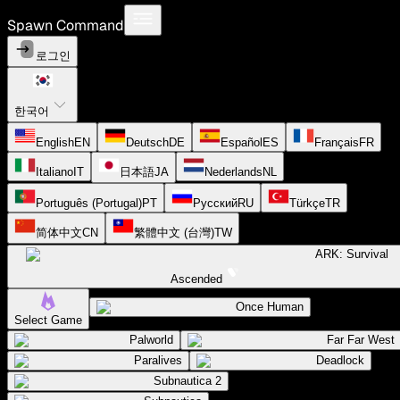
Spawn Command
로그인
한국어
English
EN
Deutsch
DE
Español
ES
Français
FR
Italiano
IT
日本語
JA
Nederlands
NL
Português (Portugal)
PT
Русский
RU
Türkçe
TR
简体中文
CN
繁體中文 (台灣)
TW
ARK: Survival
Ascended
Once Human
Select Game
Palworld
Far Far West
Paralives
Deadlock
Subnautica 2