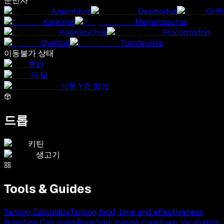
운반자
Argentavis
Desmodus
Griff
Karkinos
Megalosaurus
Kaprosuchus
Procoptodon
Quetzal
Tusoteuthis
이동불가 상태
볼라
곰 덫
식물 Y종 함정
드롭
키틴
생고기
Tools & Guides
Taming Calculator
Taming food, time and effectiveness
Breeding Calculator
Breeding, mating cooldown, incubation