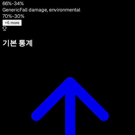
66
%
-
34
%
Generic
Fall damage, environmental
70
%
-
30
%
+
6
more
기본 통계