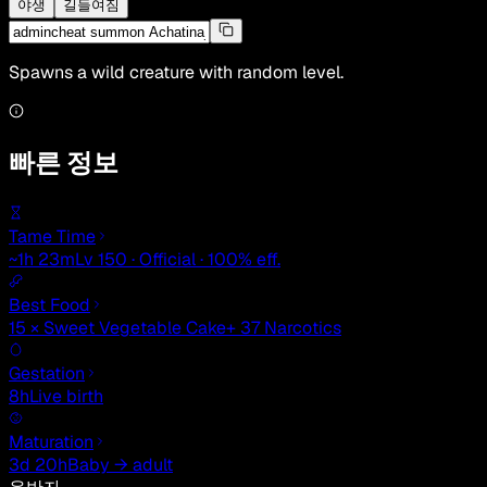
야생
길들여짐
Spawns a wild creature with random level.
빠른 정보
Tame Time
~1h 23m
Lv 150 · Official · 100% eff.
Best Food
15 × Sweet Vegetable Cake
+ 37 Narcotics
Gestation
8h
Live birth
Maturation
3d 20h
Baby → adult