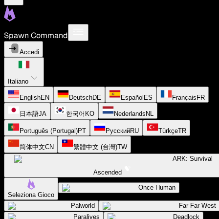
Spawn Command
Accedi
Italiano
English
EN
Deutsch
DE
Español
ES
Français
FR
日本語
JA
한국어
KO
Nederlands
NL
Português (Portugal)
PT
Русский
RU
Türkçe
TR
简体中文
CN
繁體中文 (台灣)
TW
ARK: Survival
Ascended
Once Human
Seleziona Gioco
Palworld
Far Far West
Paralives
Deadlock