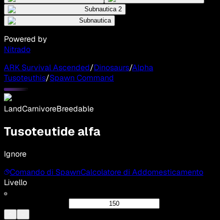
Subnautica 2
Subnautica
Powered by
Nitrado
ARK Survival Ascended
/
Dinosaurs
/
Alpha
Tusoteuthis
/
Spawn Command
Land
Carnivore
Breedable
Tusoteutide alfa
Ignore
Comando di Spawn
Calcolatore di Addomesticamento
Livello