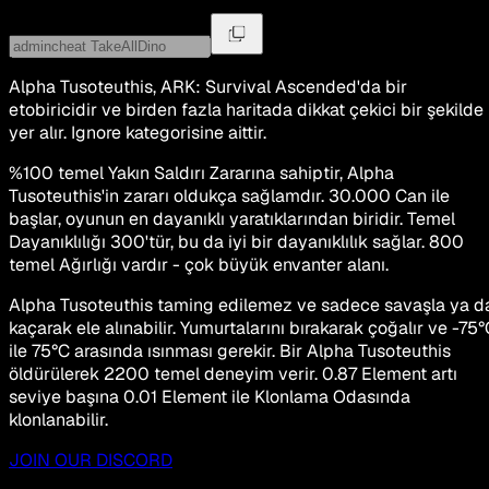
Alpha Tusoteuthis, ARK: Survival Ascended'da bir
etobiricidir ve birden fazla haritada dikkat çekici bir şekilde
yer alır. Ignore kategorisine aittir.
%100 temel Yakın Saldırı Zararına sahiptir, Alpha
Tusoteuthis'in zararı oldukça sağlamdır. 30.000 Can ile
başlar, oyunun en dayanıklı yaratıklarından biridir. Temel
Dayanıklılığı 300'tür, bu da iyi bir dayanıklılık sağlar. 800
temel Ağırlığı vardır - çok büyük envanter alanı.
Alpha Tusoteuthis taming edilemez ve sadece savaşla ya d
kaçarak ele alınabilir. Yumurtalarını bırakarak çoğalır ve -75
ile 75°C arasında ısınması gerekir. Bir Alpha Tusoteuthis
öldürülerek 2200 temel deneyim verir. 0.87 Element artı
seviye başına 0.01 Element ile Klonlama Odasında
klonlanabilir.
JOIN OUR DISCORD