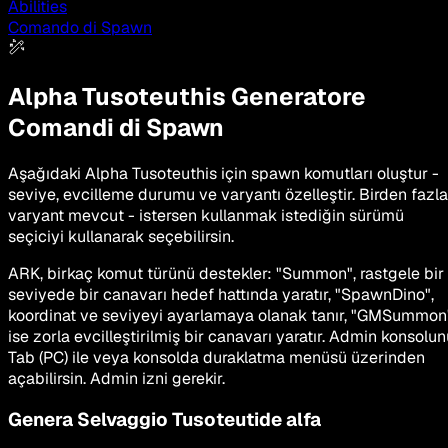
Abilities
Comando di Spawn
Alpha Tusoteuthis
Generatore
Comandi di Spawn
Aşağıdaki Alpha Tusoteuthis için spawn komutları oluştur -
seviye, evcilleme durumu ve varyantı özelleştir. Birden fazla
varyant mevcut - istersen kullanmak istediğin sürümü
seçiciyi kullanarak seçebilirsin.
ARK, birkaç komut türünü destekler: "Summon", rastgele bir
seviyede bir canavarı hedef hattında yaratır, "SpawnDino",
koordinat ve seviyeyi ayarlamaya olanak tanır, "GMSummon
ise zorla evcilleştirilmiş bir canavarı yaratır. Admin konsolu
Tab (PC) ile veya konsolda duraklatma menüsü üzerinden
açabilirsin. Admin izni gerekir.
Genera Selvaggio
Tusoteutide alfa