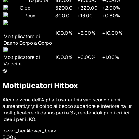
Torpidità
1800.0
+108.00
+0.00%
Cibo
3200.0
+320.00
+2.00%
Peso
800.0
+16.00
+0.80%
100.0%
+5.00%
+10.00%
Moltiplicatore di
Danno Corpo a Corpo
Moltiplicatore di
100.0%
+0.00%
+1.00%
Velocità
Moltiplicatori Hitbox
Alcune zone dell'Alpha Tusoteuthis subiscono danni
aumentati.\n\nIl colpo al becco superiore e inferiore ha un
moltiplicatore di danno pari a 3x, rendendoli punti critici
ideali per il KO.
lower_beak
lower_beak
3.00
x