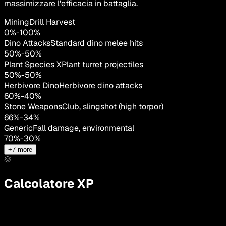
massimizzare l'efficacia in battaglia.
MiningDrill Harvest
0
%
-
100
%
Dino Attacks
Standard dino melee hits
50
%
-
50
%
Plant Species X
Plant turret projectiles
50
%
-
50
%
Herbivore Dino
Herbivore dino attacks
60
%
-
40
%
Stone Weapons
Club, slingshot (high torpor)
66
%
-
34
%
Generic
Fall damage, environmental
70
%
-
30
%
+
7
more
Calcolatore XP