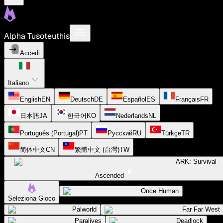
Alpha Tusoteuthis
Accedi
Italiano
English
EN
Deutsch
DE
Español
ES
Français
FR
日本語
JA
한국어
KO
Nederlands
NL
Português (Portugal)
PT
Русский
RU
Türkçe
TR
简体中文
CN
繁體中文 (台灣)
TW
ARK: Survival
Ascended
Once Human
Seleziona Gioco
Palworld
Far Far West
Paralives
Deadlock