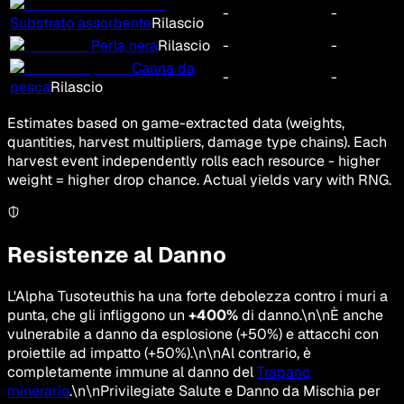
-
-
Substrato assorbente
Rilascio
Perla nera
Rilascio
-
-
Canna da
-
-
pesca
Rilascio
Estimates based on game-extracted data (weights,
quantities, harvest multipliers, damage type chains). Each
harvest event independently rolls each resource - higher
weight = higher drop chance. Actual yields vary with RNG.
Resistenze al Danno
L'Alpha Tusoteuthis ha una forte debolezza contro i muri a
punta, che gli infliggono un
+400%
di danno.\n\nÈ anche
vulnerabile a danno da esplosione (+50%) e attacchi con
proiettile ad impatto (+50%).\n\nAl contrario, è
completamente immune al danno del
Trapano
minerario
.\n\nPrivilegiate Salute e Danno da Mischia per