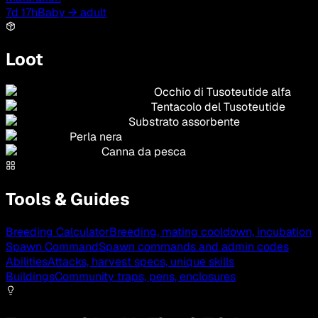
7d 17h
Baby → adult
Loot
Occhio di Tusoteutide alfa
Tentacolo del Tusoteutide
Substrato assorbente
Perla nera
Canna da pesca
Tools & Guides
Breeding Calculator
Breeding, mating cooldown, incubation
Spawn Command
Spawn commands and admin codes
Abilities
Attacks, harvest specs, unique skills
Buildings
Community traps, pens, enclosures