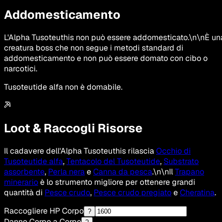
Addomesticamento
L'Alpha Tusoteuthis non può essere addomesticato.\n\nÈ un
creatura boss che non segue i metodi standard di
addomesticamento e non può essere domato con cibo o
narcotici.
Tusoteutide alfa non è domabile.
Loot & Raccogli Risorse
Il cadavere dell'Alpha Tusoteuthis rilascia
Occhio di
Tusoteutide alfa
,
Tentacolo del Tusoteutide
,
Substrato
assorbente
,
Perla nera
e
Canna da pesca
.\n\nIl
Trapano
minerario
è lo strumento migliore per ottenere grandi
quantità di
Pesce crudo
,
Pesce crudo pregiato
e
Cheratina
.
Raccogliere HP Corpo
?
Danno Corpo a Corpo