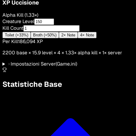
XP Uccisione
Alpha Kill (1.33×)
Creature Level
Kill Count
Toilet (+33%)
Broth (+50%)
2× Note
4× Note
Per Kill
186,094
XP
2200
base ×
15.9
level × 4 ×
1.33
×
alpha kill
×
1
× server
Impostazioni Server
(Game.ini)
Statistiche Base