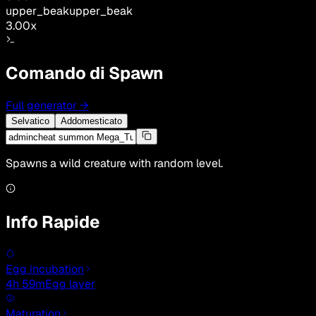
upper_beak
upper_beak
3.00
x
Comando di Spawn
Full generator
→
Selvatico
Addomesticato
Spawns a wild creature with random level.
Info Rapide
Egg incubation
4h 59m
Egg layer
Maturation