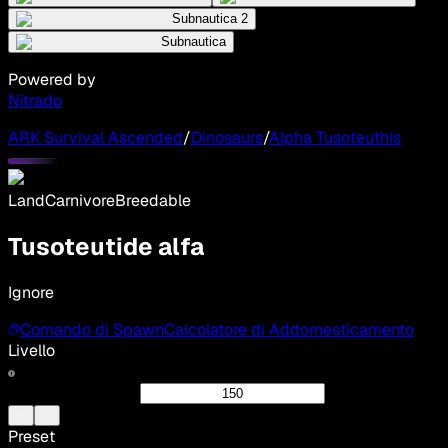
Subnautica 2
Subnautica
Powered by
Nitrado
ARK Survival Ascended
/
Dinosaurs
/
Alpha Tusoteuthis
Land
Carnivore
Breedable
Tusoteutide alfa
Ignore
Comando di Spawn
Calcolatore di Addomesticamento
Livello
Preset