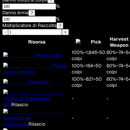
?
%
Danno Arma
?
%
Moltiplicatore di Raccolta
?
-
+
Harvest
Risorsa
Pick
Weapon
100
%
~
1,846
~
50
60
%
~
74
~
5
Pesce crudo
colpi
colpi
Pesce
100
%
~
164
~
50
60
%
~
74
~
5
crudo pregiato
colpi
colpi
100
%
~
821
~
50
60
%
~
74
~
5
Cheratina
colpi
colpi
Occhio di Tusoteutide
-
-
alfa
Rilascio
Tentacolo del
-
-
Tusoteutide
Rilascio