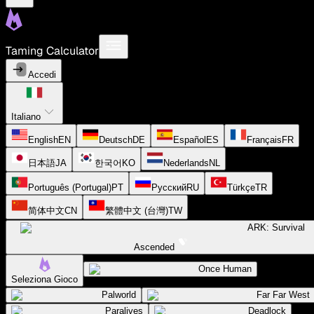
Taming Calculator
Accedi
Italiano
English
EN
Deutsch
DE
Español
ES
Français
FR
日本語
JA
한국어
KO
Nederlands
NL
Português (Portugal)
PT
Русский
RU
Türkçe
TR
简体中文
CN
繁體中文 (台灣)
TW
ARK: Survival
Ascended
Once Human
Seleziona Gioco
Palworld
Far Far West
Paralives
Deadlock