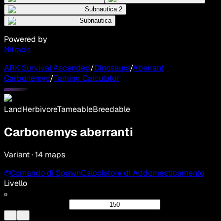
Subnautica 2
Subnautica
Powered by
Nitrado
ARK Survival Ascended
/
Dinosaurs
/
Aberrant
Carbonemys
/
Taming Calculator
Land
Herbivore
Tameable
Breedable
Carbonemys aberranti
Variant · 14 maps
Comando di Spawn
Calcolatore di Addomesticamento
Livello