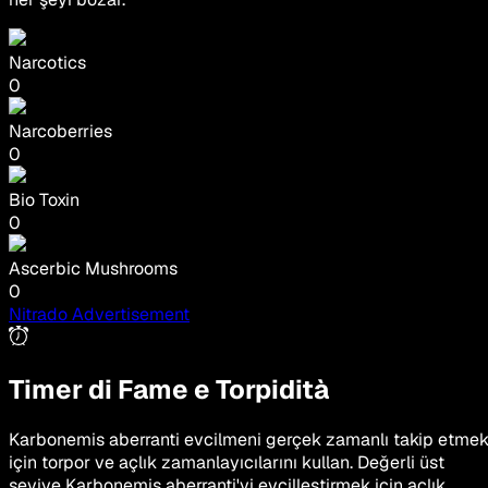
Narcotics
0
Narcoberries
0
Bio Toxin
0
Ascerbic Mushrooms
0
Nitrado Advertisement
Timer di Fame e Torpidità
Karbonemis aberranti evcilmeni gerçek zamanlı takip etme
için torpor ve açlık zamanlayıcılarını kullan. Değerli üst
seviye Karbonemis aberranti'yi evcilleştirmek için açlık