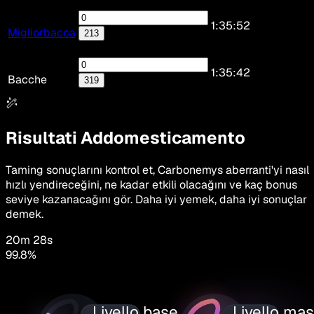
1:35:52
Migliorbacca
213
1:35:42
Bacche
319
Risultati Addomesticamento
Taming sonuçlarını kontrol et, Carbonemys aberranti'yi nasıl
hızlı yendireceğini, ne kadar etkili olacağını ve kaç bonus
seviye kazanacağını gör. Daha iyi yemek, daha iyi sonuçlar
demek.
20m 28s
99.8
%
Livello base
Livello ma