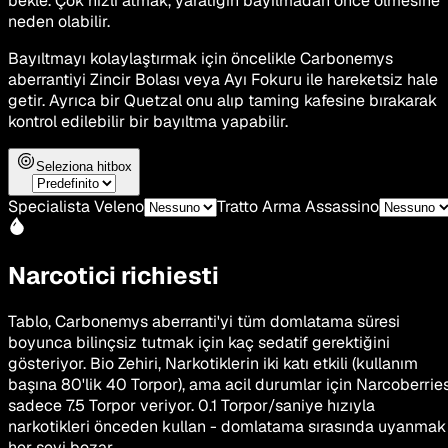
bekle. Çok hızlı atmak, yaratığın bayılmadan önce ölmesine
neden olabilir.
Bayıltmayı kolaylaştırmak için öncelikle Carbonemys
aberrantiyi Zincir Bolası veya Ayı Fokuru ile hareketsiz hale
getir. Ayrıca bir Quetzal onu alıp taming kafesine bırakarak
kontrol edilebilir bir bayıltma yapabilir.
Seleziona hitbox
Specialista Veleno
Tratto Arma Assassino
Narcotici richiesti
Tablo, Carbonemys aberranti'yi tüm domlatama süresi
boyunca bilinçsiz tutmak için kaç sedatif gerektiğini
gösteriyor. Bio Zehiri, Narkotiklerin iki katı etkili (kullanım
başına 80'lik 40 Torpor), ama acil durumlar için Narcoberrie
sadece 7.5 Torpor veriyor. 0.1 Torpor/saniye hızıyla
narkotikleri önceden kullan - domlatama sırasında uyanmak
her şeyi bozar.