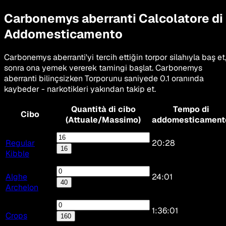
Carbonemys aberranti
Calcolatore di
Addomesticamento
Carbonemys aberranti'yi tercih ettiğin torpor silahıyla baş et
sonra ona yemek vererek tamingi başlat. Carbonemys
aberranti bilinçsizken Torporunu saniyede 0.1 oranında
kaybeder - narkotikleri yakından takip et.
Quantità di cibo
Tempo di
Cibo
(Attuale/Massimo)
addomesticament
Regular
20:28
16
Kibble
Alghe
24:01
40
Archelon
1:36:01
Crops
160