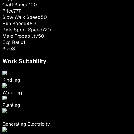
Craft Speed
100
Price
777
Slow Walk Speed
50
Run Speed
480
Ride Sprint Speed
720
Male Probability
50
Exp Ratio
1
Size
S
Work Suitability
Kindling
Watering
Planting
Generating Electricity