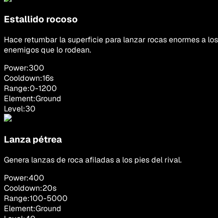
Estallido rocoso
Hace retumbar la superficie para lanzar rocas enormes a los
enemigos que lo rodean.
Power:
300
Cooldown:
16
s
Range:
0
-
1200
Element:
Ground
Level:
30
Lanza pétrea
Genera lanzas de roca afiladas a los pies del rival.
Power:
400
Cooldown:
20
s
Range:
100
-
5000
Element:
Ground