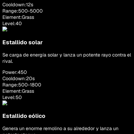
Cooldown:
12
s
Range:
500
-
5000
Element:
Grass
Level:
40
Estallido solar
Se carga de energía solar y lanza un potente rayo contra el
rival.
Power:
450
Cooldown:
20
s
Range:
500
-
1800
Element:
Grass
Level:
50
Estallido eólico
Genera un enorme remolino a su alrededor y lanza un