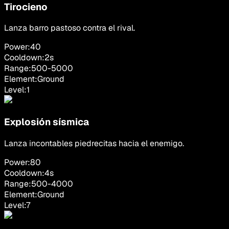
Tirocieno
Lanza barro pastoso contra el rival.
Power:
40
Cooldown:
2
s
Range:
500
-
5000
Element:
Ground
Level:
1
Explosión sísmica
Lanza incontables piedrecitas hacia el enemigo.
Power:
80
Cooldown:
4
s
Range:
500
-
4000
Element:
Ground
Level:
7