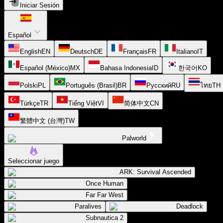
Iniciar Sesión
Español
English
EN
Deutsch
DE
Français
FR
Italiano
IT
Español (México)
MX
Bahasa Indonesia
ID
한국어
KO
Polski
PL
Português (Brasil)
BR
Русский
RU
ไทย
TH
Türkçe
TR
Tiếng Việt
VI
简体中文
CN
繁體中文 (台灣)
TW
Palworld
Seleccionar juego
ARK: Survival Ascended
Once Human
Far Far West
Paralives
Deadlock
Subnautica 2