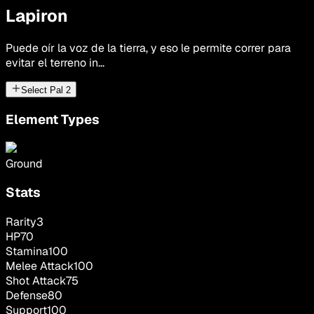
Lapiron
Puede oír la voz de la tierra, y eso le permite correr para
evitar el terreno in...
Select Pal
2
Element Types
Ground
Stats
Rarity
3
HP
70
Stamina
100
Melee Attack
100
Shot Attack
75
Defense
80
Support
100