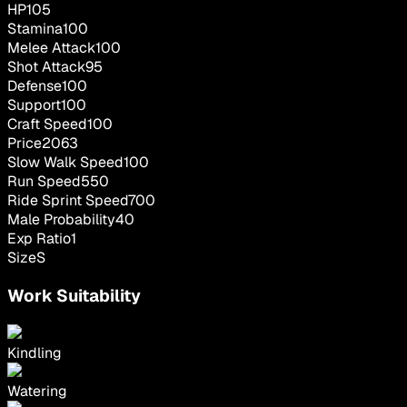
HP
105
Stamina
100
Melee Attack
100
Shot Attack
95
Defense
100
Support
100
Craft Speed
100
Price
2063
Slow Walk Speed
100
Run Speed
550
Ride Sprint Speed
700
Male Probability
40
Exp Ratio
1
Size
S
Work Suitability
Kindling
Watering