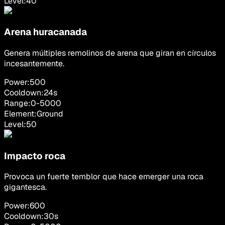
Level:
40
Arena huracanada
Genera múltiples remolinos de arena que giran en círculos
incesantemente.
Power:
500
Cooldown:
24
s
Range:
0
-
5000
Element:
Ground
Level:
50
Impacto roca
Provoca un fuerte temblor que hace emerger una roca
gigantesca.
Power:
600
Cooldown:
30
s