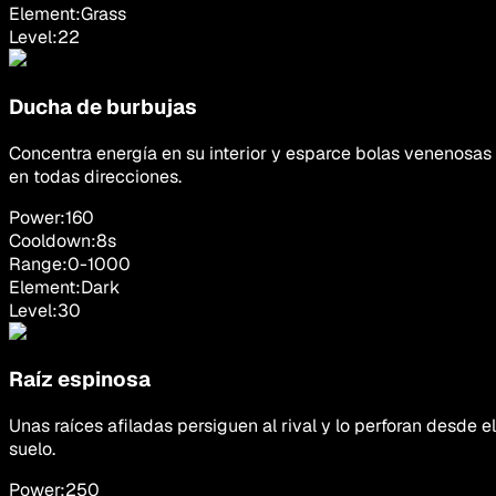
Element:
Grass
Level:
22
Ducha de burbujas
Concentra energía en su interior y esparce bolas venenosas
en todas direcciones.
Power:
160
Cooldown:
8
s
Range:
0
-
1000
Element:
Dark
Level:
30
Raíz espinosa
Unas raíces afiladas persiguen al rival y lo perforan desde el
suelo.
Power:
250