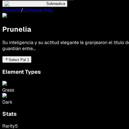
Subnautica
Palworld
/
Compare Pals
Prunelia
Su inteligencia y su actitud elegante le granjearon el título d
guardián entre...
Select Pal
1
Element Types
Grass
Dark
Stats
Rarity
5