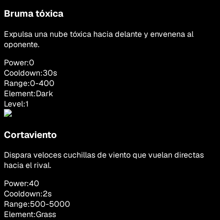
Bruma tóxica
Expulsa una nube tóxica hacia delante y envenena al
oponente.
Power:
0
Cooldown:
30
s
Range:
0
-
400
Element:
Dark
Level:
1
Cortaviento
Dispara veloces cuchillas de viento que vuelan directas
hacia el rival.
Power:
40
Cooldown:
2
s
Range:
500
-
5000
Element:
Grass