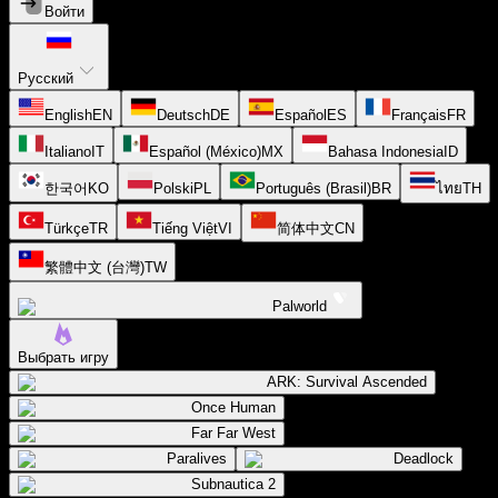
Войти
Русский
English
EN
Deutsch
DE
Español
ES
Français
FR
Italiano
IT
Español (México)
MX
Bahasa Indonesia
ID
한국어
KO
Polski
PL
Português (Brasil)
BR
ไทย
TH
Türkçe
TR
Tiếng Việt
VI
简体中文
CN
繁體中文 (台灣)
TW
Palworld
Выбрать игру
ARK: Survival Ascended
Once Human
Far Far West
Paralives
Deadlock
Subnautica 2