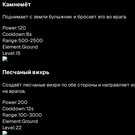
Камнемёт
Поднимает с земли булыжник и бросает его во врага.
Power:
120
Cooldown:
8
s
Range:
500
-
2500
Element:
Ground
Level:
15
Песчаный вихрь
Создаёт песчаные вихри по обе стороны и направляет и
на врагов.
Power:
200
Cooldown:
12
s
Range:
100
-
3000
Element:
Ground
Level:
22