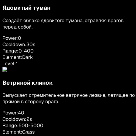
Ядовитый туман
Создаёт облако ядовитого тумана, отравляя врагов
перед собой.
Power:
0
Cooldown:
30
s
Range:
0
-
400
Element:
Dark
Level:
1
Ветряной клинок
Выпускает стремительное ветряное лезвие, летящее по
прямой в сторону врага.
Power:
40
Cooldown:
2
s
Range:
500
-
5000
Element:
Grass