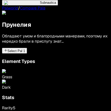
Subnautica
Palworld
/
Compare Pals
Прунелия
Обладают умом и благородными манерами, поэтому их
нередко брали в прислугу знат...
Select Pal
1
Element Types
Grass
Dark
Stats
Rarity
5