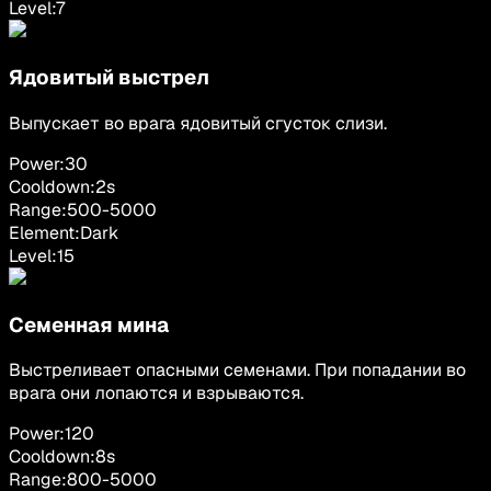
Level:
7
Ядовитый выстрел
Выпускает во врага ядовитый сгусток слизи.
Power:
30
Cooldown:
2
s
Range:
500
-
5000
Element:
Dark
Level:
15
Семенная мина
Выстреливает опасными семенами. При попадании во
врага они лопаются и взрываются.
Power:
120
Cooldown:
8
s
Range:
800
-
5000