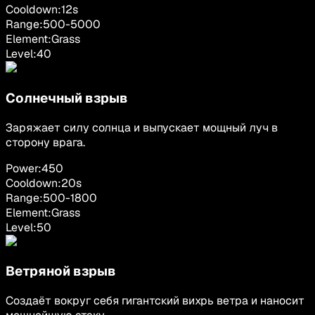
Cooldown:
12
s
Range:
500
-
5000
Element:
Grass
Level:
40
Солнечный взрыв
Заряжает силу солнца и выпускает мощный луч в
сторону врага.
Power:
450
Cooldown:
20
s
Range:
500
-
1800
Element:
Grass
Level:
50
Ветряной взрыв
Создаёт вокруг себя гигантский вихрь ветра и наносит