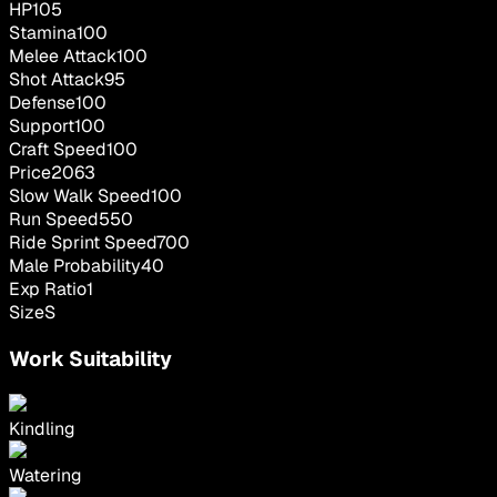
HP
105
Stamina
100
Melee Attack
100
Shot Attack
95
Defense
100
Support
100
Craft Speed
100
Price
2063
Slow Walk Speed
100
Run Speed
550
Ride Sprint Speed
700
Male Probability
40
Exp Ratio
1
Size
S
Work Suitability
Kindling
Watering