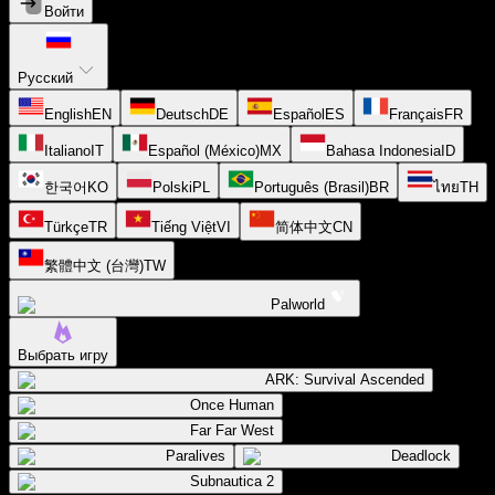
Войти
Русский
English
EN
Deutsch
DE
Español
ES
Français
FR
Italiano
IT
Español (México)
MX
Bahasa Indonesia
ID
한국어
KO
Polski
PL
Português (Brasil)
BR
ไทย
TH
Türkçe
TR
Tiếng Việt
VI
简体中文
CN
繁體中文 (台灣)
TW
Palworld
Выбрать игру
ARK: Survival Ascended
Once Human
Far Far West
Paralives
Deadlock
Subnautica 2