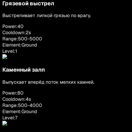
Грязевой выстрел
Выстреливает липкой грязью по врагу.
Power:
40
Cooldown:
2
s
Range:
500
-
5000
Element:
Ground
Level:
1
Каменный залп
Выпускает вперёд поток мелких камней.
Power:
80
Cooldown:
4
s
Range:
500
-
4000
Element:
Ground
Level:
7