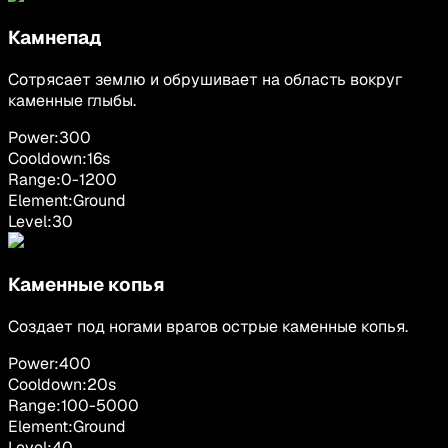
Камнепад
Сотрясает землю и обрушивает на область вокруг
каменные глыбы.
Power:
300
Cooldown:
16
s
Range:
0
-
1200
Element:
Ground
Level:
30
Каменные копья
Создает под ногами врагов острые каменные копья.
Power:
400
Cooldown:
20
s
Range:
100
-
5000
Element:
Ground
Level:
40