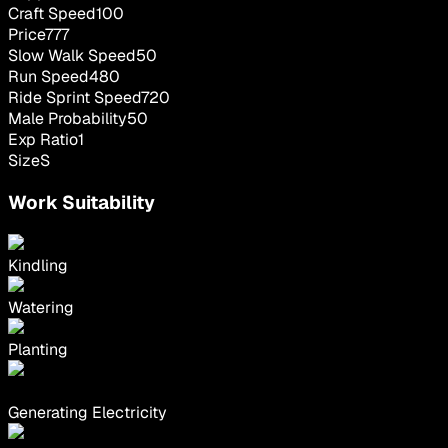
Craft Speed
100
Price
777
Slow Walk Speed
50
Run Speed
480
Ride Sprint Speed
720
Male Probability
50
Exp Ratio
1
Size
S
Work Suitability
Kindling
Watering
Planting
Generating Electricity