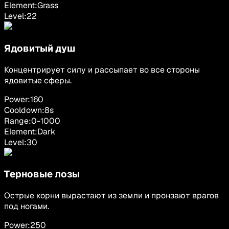
Element:
Grass
Level:
22
Ядовитый душ
Концентрирует силу и рассыпает во все стороны
ядовитые сферы.
Power:
160
Cooldown:
8
s
Range:
0
-
1000
Element:
Dark
Level:
30
Терновые лозы
Острые корни вырастают из земли и пронзают врагов
под ногами.
Power:
250