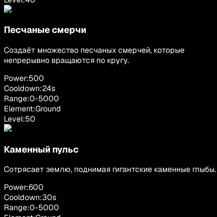
Песчаные смерчи
Создаёт множество песчаных смерчей, которые
непрерывно вращаются по кругу.
Power:
500
Cooldown:
24
s
Range:
0
-
5000
Element:
Ground
Level:
50
Каменный пульс
Сотрясает землю, поднимая гигантские каменные глыбы.
Power:
600
Cooldown:
30
s
Range:
0
-
5000