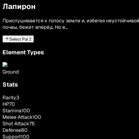
Лапирон
Прислушивается к голосу земли и, избегая неустойчиво
почвы, бежит вперёд. Но е...
Select Pal
2
Element Types
Ground
Stats
Rarity
3
HP
70
Stamina
100
Melee Attack
100
Shot Attack
75
Defense
80
Support
100