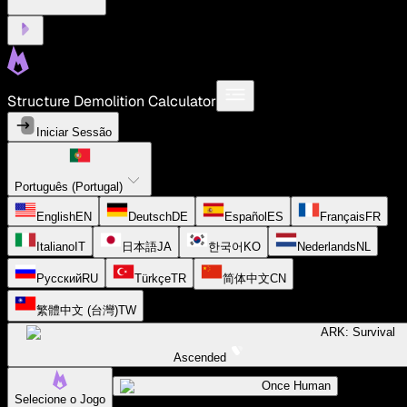
Structure Demolition Calculator
Iniciar Sessão
Português (Portugal)
English
EN
Deutsch
DE
Español
ES
Français
FR
Italiano
IT
日本語
JA
한국어
KO
Nederlands
NL
Русский
RU
Türkçe
TR
简体中文
CN
繁體中文 (台灣)
TW
ARK: Survival
Ascended
Once Human
Selecione o Jogo