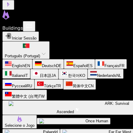
Buildings
Iniciar Sessão
Português (Portugal)
English
EN
Deutsch
DE
Español
ES
Français
FR
Italiano
IT
日本語
JA
한국어
KO
Nederlands
NL
Русский
RU
Türkçe
TR
简体中文
CN
繁體中文 (台灣)
TW
ARK: Survival
Ascended
Once Human
Selecione o Jogo
Palworld
Far Far West