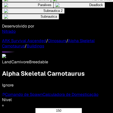
Paralives
Deadlock
Subnautica 2
Subnautica
Desenvolvido por
Nitrado
ARK Survival Ascended
/
Dinosaurs
/
Alpha Skeletal
Carnotaurus
/
Buildings
Land
Carnivore
Breedable
Alpha Skeletal Carnotaurus
Ignore
Comando de Spawn
Calculadora de Domesticação
Nível