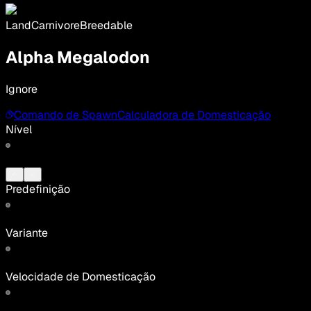
Land
Carnivore
Breedable
Alpha Megalodon
Ignore
Comando de Spawn
Calculadora de Domesticação
Nível
Predefinição
Variante
Velocidade de Domesticação