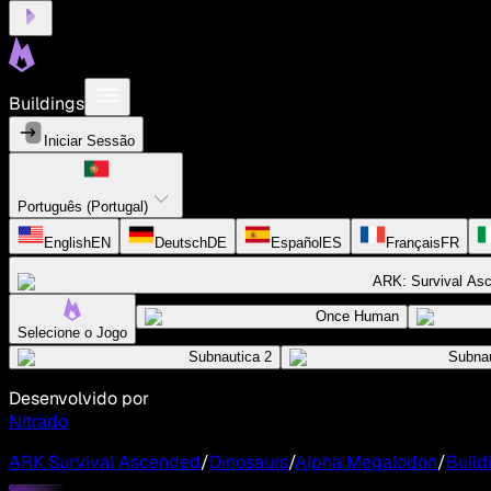
Buildings
Iniciar Sessão
Português (Portugal)
English
EN
Deutsch
DE
Español
ES
Français
FR
ARK: Survival As
Once Human
Selecione o Jogo
Subnautica 2
Subnau
Desenvolvido por
Nitrado
ARK Survival Ascended
/
Dinosaurs
/
Alpha Megalodon
/
Build