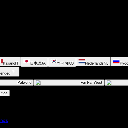
Italiano
IT
日本語
JA
한국어
KO
Nederlands
NL
Русс
cended
Palworld
Far Far West
tica
ings