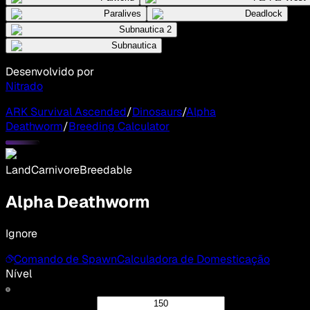
Paralives
Deadlock
Subnautica 2
Subnautica
Desenvolvido por
Nitrado
ARK Survival Ascended
/
Dinosaurs
/
Alpha
Deathworm
/
Breeding Calculator
Land
Carnivore
Breedable
Alpha Deathworm
Ignore
Comando de Spawn
Calculadora de Domesticação
Nível