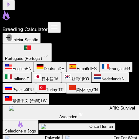
Breeding Calculator
Iniciar Sessão
Português (Portugal)
English
EN
Deutsch
DE
Español
ES
Français
FR
Italiano
IT
日本語
JA
한국어
KO
Nederlands
NL
Русский
RU
Türkçe
TR
简体中文
CN
繁體中文 (台灣)
TW
ARK: Survival
Ascended
Once Human
Selecione o Jogo
Palworld
Far Far West