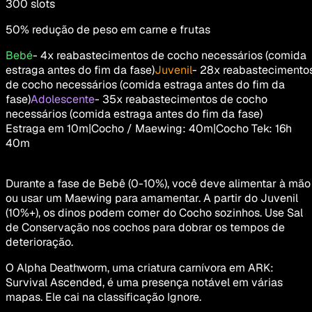
300
slots
50% redução de peso em carne e frutas
Bebé
-
4x reabastecimentos de cocho necessários (comida
estraga antes do fim da fase)
Juvenil
-
28x reabastecimento
de cocho necessários (comida estraga antes do fim da
fase)
Adolescente
-
35x reabastecimentos de cocho
necessários (comida estraga antes do fim da fase)
Estraga em
10m
|
Cocho / Maewing
:
40m
|
Cocho Tek
:
16h
40m
Durante a fase de Bebê (0-10%), você deve alimentar à mão
ou usar um Maewing para amamentar. A partir do Juvenil
(10%+), os dinos podem comer do Cocho sozinhos. Use Sal
de Conservação nos cochos para dobrar os tempos de
deterioração.
O Alpha Deathworm, uma criatura carnívora em ARK:
Survival Ascended, é uma presença notável em várias
mapas. Ele cai na classificação Ignore.