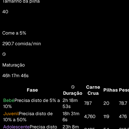
Tamanho da pilha
40
Come a 5%
290.7
comida/min
Maturação
46h 17m 46s
Carne
Fase
Pilhas
Pes
Duração
Crua
Bebé
Precisa disto de 5% a
2h 18m
787
20
78.7
10%
53s
Juvenil
Precisa disto de
18h 31m
4,760
119
476
10% a 50%
6s
Adolescente
Precisa disto
23h 8m