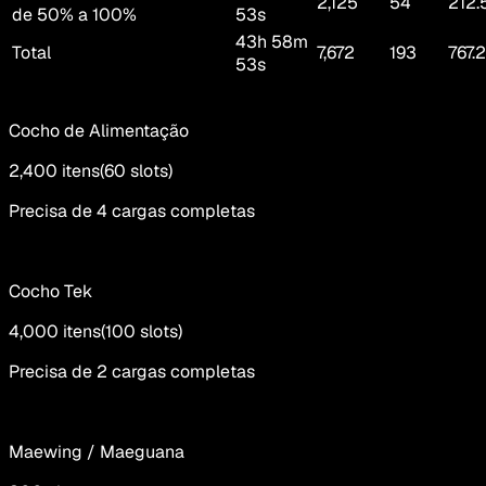
2,125
54
212.
de 50% a 100%
53s
43h 58m
Total
7,672
193
767.2
53s
Cocho de Alimentação
2,400
itens
(
60
slots
)
Precisa de 4 cargas completas
Cocho Tek
4,000
itens
(
100
slots
)
Precisa de 2 cargas completas
Maewing / Maeguana