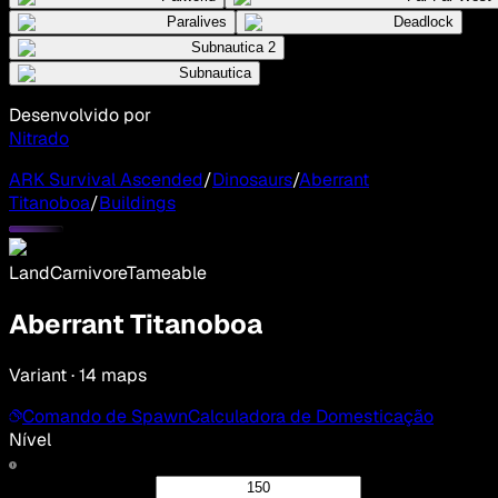
Paralives
Deadlock
Subnautica 2
Subnautica
Desenvolvido por
Nitrado
ARK Survival Ascended
/
Dinosaurs
/
Aberrant
Titanoboa
/
Buildings
Land
Carnivore
Tameable
Aberrant Titanoboa
Variant · 14 maps
Comando de Spawn
Calculadora de Domesticação
Nível