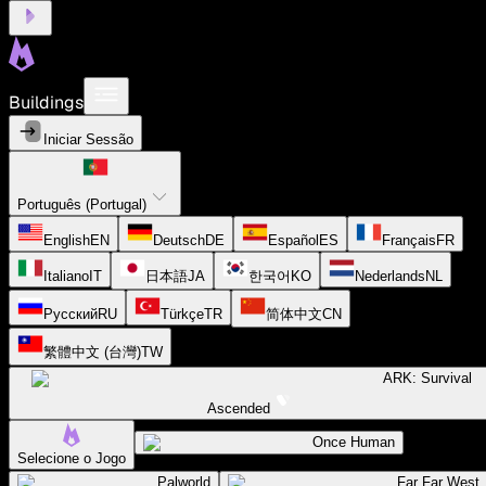
Buildings
Iniciar Sessão
Português (Portugal)
English
EN
Deutsch
DE
Español
ES
Français
FR
Italiano
IT
日本語
JA
한국어
KO
Nederlands
NL
Русский
RU
Türkçe
TR
简体中文
CN
繁體中文 (台灣)
TW
ARK: Survival
Ascended
Once Human
Selecione o Jogo
Palworld
Far Far West