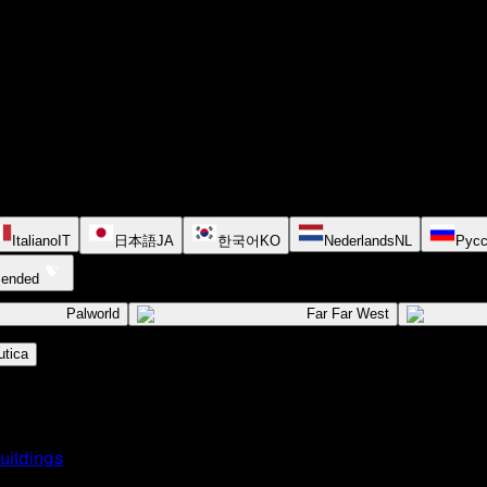
Italiano
IT
日本語
JA
한국어
KO
Nederlands
NL
Русс
cended
Palworld
Far Far West
tica
uildings