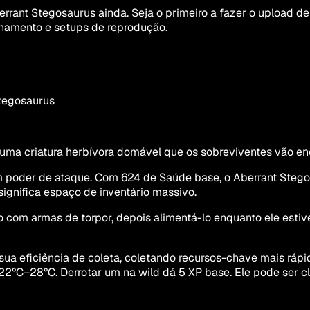
rant Stegosaurus ainda. Seja o primeiro a fazer o upload d
enamento e setups de reprodução.
tegosaurus
a criatura herbívora domável que os sobreviventes vão encon
poder de ataque. Com 624 de Saúde base, o Aberrant Stegos
gnifica espaço de inventário massivo.
com armas de torpor, depois alimentá-lo enquanto ele estiver
ua eficiência de coleta, coletando recursos-chave mais rápi
 22°C–28°C. Derrotar um na wild dá 5 XP base. Ele pode se