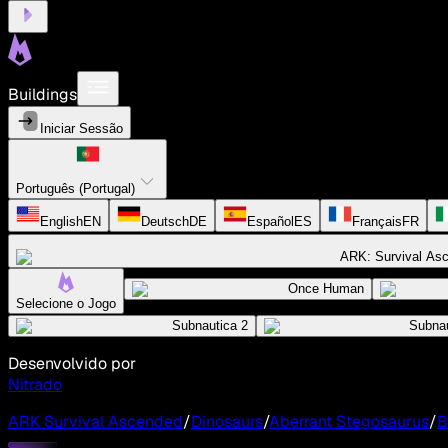
Buildings
Iniciar Sessão
Português (Portugal)
English
EN
Deutsch
DE
Español
ES
Français
FR
ARK: Survival As
Once Human
Selecione o Jogo
Subnautica 2
Subnau
Desenvolvido por
Nitrado
ARK Survival Ascended
/
Dinosaurs
/
Aberrant Stegosaurus
/
B