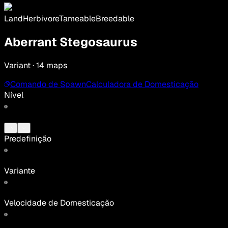
Land
Herbivore
Tameable
Breedable
Aberrant Stegosaurus
Variant · 14 maps
Comando de Spawn
Calculadora de Domesticação
Nível
Predefinição
Variante
Velocidade de Domesticação