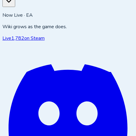
Now Live · EA
Wiki grows as the game does.
Live
1,782
on Steam