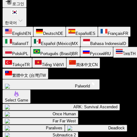
로그인
한국어
English
EN
Deutsch
DE
Español
ES
Français
FR
Italiano
IT
Español (México)
MX
Bahasa Indonesia
ID
Polski
PL
Português (Brasil)
BR
Русский
RU
ไทย
TH
Türkçe
TR
Tiếng Việt
VI
简体中文
CN
繁體中文 (台灣)
TW
Palworld
Select Game
ARK: Survival Ascended
Once Human
Far Far West
Paralives
Deadlock
Subnautica 2