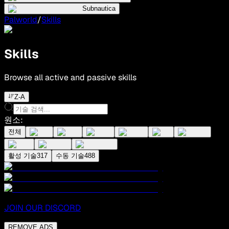
Subnautica
Palworld
/
Skills
Skills
Browse all active and passive skills
Z-A
원소
:
전체
활성 기술
317
수동 기술
488
JOIN OUR DISCORD
REMOVE ADS