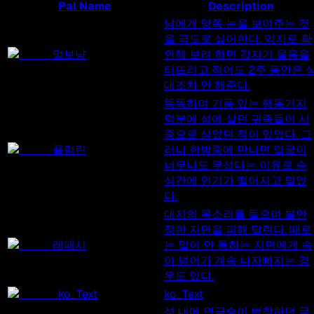
Pal Name
Description
남에게 양쪽 눈을 보여주는 것
을 극도로 싫어한다. 억지로 확
멀보냥
인해 보려 하면 갑자기 울음을
터뜨리고 적어도 2주 동안은 
대조차 안 해준다.
똑똑하며 기품 있는 행동거지
덕분에 섬에 살던 귀족들이 시
중으로 삼았던 적이 있었다. 그
플럼린
러나 한밤중에 만나면 얼굴이
너무나도 무섭다는 이유로 순
식간에 인기가 떨어지고 말았
다.
대지의 목소리를 들으며 불안
정한 지면을 피해 달린다. 때로
레패시
는 말이 안 통하는 지면에게 속
아 넘어가 계속 나자빠지는 경
우도 있다.
ko_Text
ko_Text
섬 내에 연금술이 번창하던 무