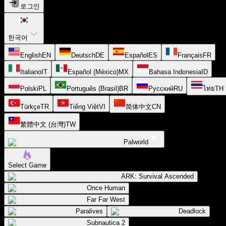
로그인
한국어
English
EN
Deutsch
DE
Español
ES
Français
FR
Italiano
IT
Español (México)
MX
Bahasa Indonesia
ID
Polski
PL
Português (Brasil)
BR
Русский
RU
ไทย
TH
Türkçe
TR
Tiếng Việt
VI
简体中文
CN
繁體中文 (台灣)
TW
Palworld
Select Game
ARK: Survival Ascended
Once Human
Far Far West
Paralives
Deadlock
Subnautica 2