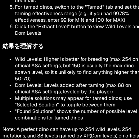
decimals
For tamed dinos, switch to the
"Tamed"
tab and set th
taming effectiveness range (e.g., if you had 99.78%
effectiveness, enter 99 for MIN and 100 for MAX)
Click the
"Extract Level"
button to view Wild Levels an
Dom Levels
結果を理解する
Wild Levels
: Higher is better for breeding (max 254 on
official ASA settings, but 150 is usually the max dino
spawn level, so it's unlikely to find anything higher tha
50-70)
Dom Levels
: Levels added after taming (max 88 on
official ASA settings, leveled by the player)
Multiple solutions may appear for tamed dinos; use
"Selected Solution"
to toggle between them
"Found Solutions"
shows the number of possible level
combinations for tamed dinos
Note: A perfect dino can have up to
254 wild levels
,
254
mutations
, and
88 levels gained by XP
(Dom levels) on officia