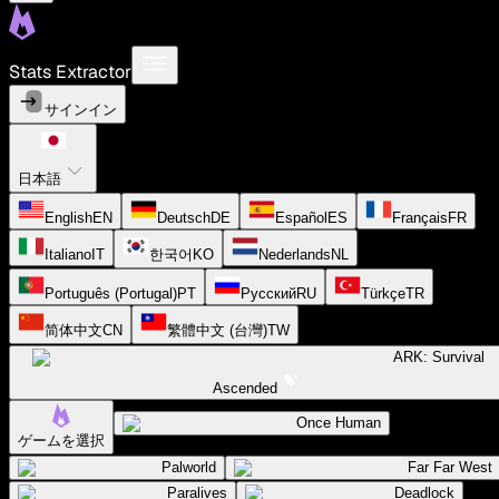
Stats Extractor
サインイン
日本語
English
EN
Deutsch
DE
Español
ES
Français
FR
Italiano
IT
한국어
KO
Nederlands
NL
Português (Portugal)
PT
Русский
RU
Türkçe
TR
简体中文
CN
繁體中文 (台灣)
TW
ARK: Survival
Ascended
Once Human
ゲームを選択
Palworld
Far Far West
Paralives
Deadlock