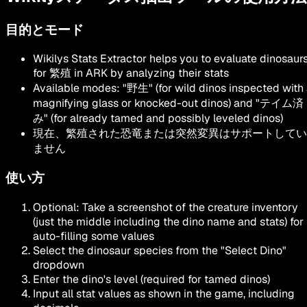
目的とモード
Wikilys Stats Extractor helps you to evaluate dinosaur
for
繁殖
in ARK by analyzing their stats
Available modes:
"
野生
"
(for wild dinos inspected with
magnifying glass or knocked-out dinos) and
"
テイム済
み
"
(for already tamed and possibly leveled dinos)
現在、繁殖された恐竜または突然変異はサポートしてい
ません
使い方
Optional: Take a screenshot of the creature inventory
(just the middle including the dino name and stats) for
auto-filling some values
Select the dinosaur species from the
"Select Dino"
dropdown
Enter the dino's level (required for tamed dinos)
Input all stat values as shown in the game, including