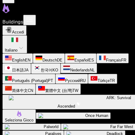
Buildings
Accedi
Italiano
English
EN
Deutsch
DE
Español
ES
Français
FR
日本語
JA
한국어
KO
Nederlands
NL
Português (Portugal)
PT
Русский
RU
Türkçe
TR
简体中文
CN
繁體中文 (台灣)
TW
ARK: Survival
Ascended
Once Human
Seleziona Gioco
Palworld
Far Far West
Paralives
Deadlock