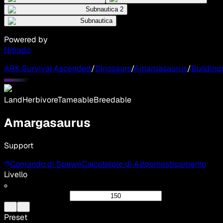
Subnautica 2
Subnautica
Powered by
Nitrado
ARK Survival Ascended
/
Dinosaurs
/
Amargasaurus
/
Building
Land
Herbivore
Tameable
Breedable
Amargasaurus
Support
Comando di Spawn
Calcolatore di Addomesticamento
Livello
Preset