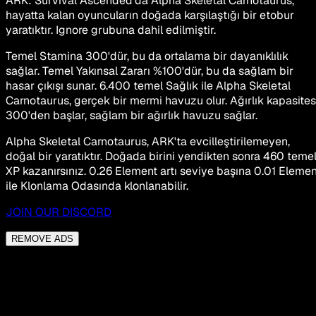
ARK: Survival Ascended'da Alpha Skeletal Carnotaurus,
hayatta kalan oyuncuların doğada karşılaştığı bir etobur
yaratıktır. Ignore grubuna dahil edilmiştir.
Temel Stamina 300'dür, bu da ortalama bir dayanıklılık
sağlar. Temel Yakınsal Zararı %100'dür, bu da sağlam bir
hasar çıkışı sunar. 6.400 temel Sağlık ile Alpha Skeletal
Carnotaurus, gerçek bir mermi havuzu olur. Ağırlık kapasites
300'den başlar, sağlam bir ağırlık havuzu sağlar.
Alpha Skeletal Carnotaurus, ARK'ta evcilleştirilemeyen,
doğal bir yaratıktır. Doğada birini yendikten sonra 460 teme
XP kazanırsınız. 0.26 Element artı seviye başına 0.01 Elemen
ile Klonlama Odasında klonlanabilir.
JOIN OUR DISCORD
REMOVE ADS