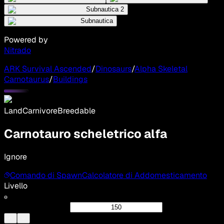
Subnautica 2
Subnautica
Powered by
Nitrado
ARK Survival Ascended
/
Dinosaurs
/
Alpha Skeletal
Carnotaurus
/
Buildings
Land
Carnivore
Breedable
Carnotauro scheletrico alfa
Ignore
Comando di Spawn
Calcolatore di Addomesticamento
Livello