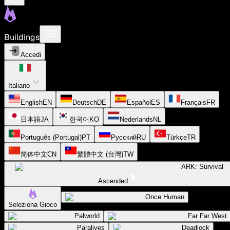
Buildings
Accedi
Italiano
English
EN
Deutsch
DE
Español
ES
Français
FR
日本語
JA
한국어
KO
Nederlands
NL
Português (Portugal)
PT
Русский
RU
Türkçe
TR
简体中文
CN
繁體中文 (台灣)
TW
ARK: Survival
Ascended
Once Human
Seleziona Gioco
Palworld
Far Far West
Paralives
Deadlock