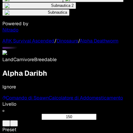
Subnautica 2
Subnautica
Powered by
Nitrado
ARK Survival Ascended
/
Dinosaurs
/
Alpha Deathworm
Land
Carnivore
Breedable
Alpha Daribh
Ignore
Comando di Spawn
Calcolatore di Addomesticamento
Livello
Preset