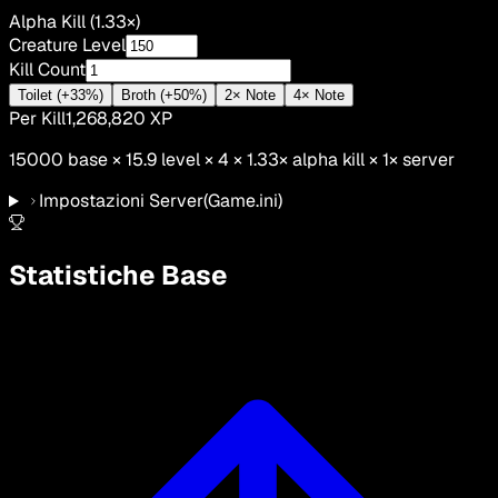
Alpha Kill (1.33×)
Creature Level
Kill Count
Toilet (+33%)
Broth (+50%)
2× Note
4× Note
Per Kill
1,268,820
XP
15000
base ×
15.9
level × 4 ×
1.33
×
alpha kill
×
1
× server
Impostazioni Server
(Game.ini)
Statistiche Base