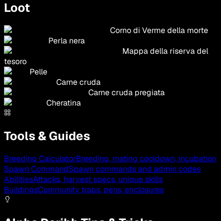
Loot
Corno di Verme della morte
Perla nera
Mappa della riserva del
tesoro
Pelle
Carne cruda
Carne cruda pregiata
Cheratina
Tools & Guides
Breeding Calculator
Breeding, mating cooldown, incubation
Spawn Command
Spawn commands and admin codes
Abilities
Attacks, harvest specs, unique skills
Buildings
Community traps, pens, enclosures