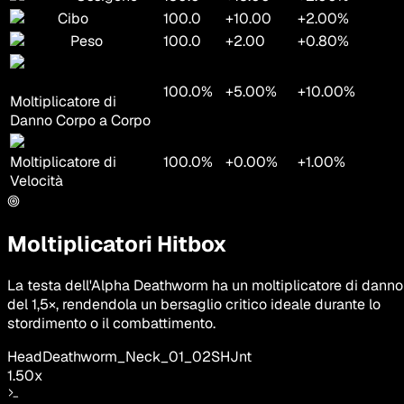
Cibo
100.0
+10.00
+2.00%
Peso
100.0
+2.00
+0.80%
100.0%
+5.00%
+10.00%
Moltiplicatore di
Danno Corpo a Corpo
Moltiplicatore di
100.0%
+0.00%
+1.00%
Velocità
Moltiplicatori Hitbox
La testa dell'Alpha Deathworm ha un moltiplicatore di danno
del 1,5×, rendendola un bersaglio critico ideale durante lo
stordimento o il combattimento.
Head
Deathworm_Neck_01_02SHJnt
1.50
x