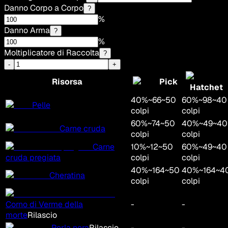
Danno Corpo a Corpo
?
%
Danno Arma
?
%
Moltiplicatore di Raccolta
?
-
+
Risorsa
Pick
Hatchet
40
%
~
66
~
50
60
%
~
98
~
40
Pelle
colpi
colpi
60
%
~
74
~
50
40
%
~
49
~
40
Carne cruda
colpi
colpi
Carne
10
%
~
12
~
50
60
%
~
49
~
40
cruda pregiata
colpi
colpi
40
%
~
164
~
50
40
%
~
164
~
4
Cheratina
colpi
colpi
Corno di Verme della
-
-
morte
Rilascio
Perla nera
Rilascio
-
-