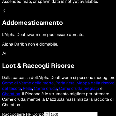
Ascended map, or spawn data is not yet available.
Addomesticamento
L'Alpha Deathworm non può essere domato.
Alpha Daribh non è domabile.
Loot & Raccogli Risorse
Dalla carcassa dell'Alpha Deathworm si possono raccogliere
Corno di Verme della morte
,
Perla nera
,
Mappa della riserva
del tesoro
,
Pelle
,
Carne cruda
,
Carne cruda pregiata
e
Cheratina
. Il Piccone è lo strumento migliore per ottenere
Carne cruda, mentre la Mazzuola massimizza la raccolta di
Cheratina.
Raccogliere HP Corpo
?