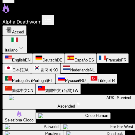
Alpha Deathworm
Accedi
Italiano
English
EN
Deutsch
DE
Español
ES
Français
FR
日本語
JA
한국어
KO
Nederlands
NL
Português (Portugal)
PT
Русский
RU
Türkçe
TR
简体中文
CN
繁體中文 (台灣)
TW
ARK: Survival
Ascended
Once Human
Seleziona Gioco
Palworld
Far Far West
Paralives
Deadlock