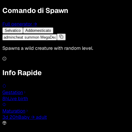
Comando di Spawn
Full generator
→
Selvatico
Addomesticato
Spawns a wild creature with random level.
Info Rapide
Gestation
8h
Live birth
Maturation
3d 20h
Baby → adult