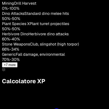
MiningDrill Harvest
0
%
-
100
%
Dino Attacks
Standard dino melee hits
50
%
-
50
%
Plant Species X
Plant turret projectiles
50
%
-
50
%
Herbivore Dino
Herbivore dino attacks
60
%
-
40
%
Stone Weapons
Club, slingshot (high torpor)
66
%
-
34
%
Generic
Fall damage, environmental
70
%
-
30
%
+
7
more
Calcolatore XP