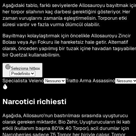
Aşağıdaki tablo, farklı seviyelerde Allosauroyu bayıltmak içi
her torpor silahının kaç darbesi gerektiğini gösteriyor. Her
zaman vuruşlarını zamanla eşleştirmelisin. Torporun etki
süresi vardır ve fazla vurma ölümcül olabilir.
Bayıltmayı kolaylaştırmak için öncelikle Allosauroyu Zincir
Bolası veya Ayı Fokuru ile hareketsiz hale getir. Alternatif
olarak, önceden yapılmış bir tuzak içine havadan taşıyabile
bir Quetzal kullanabilirsin.
Seleziona hitbox
Specialista Veleno
Tratto Arma Assassino
Narcotici richiesti
Aşağıda, Allosauro'nun bastırılması sırasında uyuşturucu
olarak gereken miktardır. Bio Zehir, Uyuşturucuların iki katı
etkili (kullanım başına 80'lik 40 Torpor), acil durumlar için
Narcoberries sadece 7.5 Torpor her biriyle çalışır. Torpor