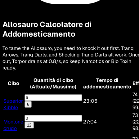
Allosauro
Calcolatore di
Addomesticamento
To tame the Allosauro, you need to knock it out first. Tranq
Arrows, Tranq Darts, and Shocking Tranq Darts all work. Onc
out, Torpor drains at 0.8/s, so keep Narcotics or Bio Toxin
ready.
Quantità di cibo
Tempo di
Cibo
Ef
(Attuale/Massimo)
addomesticamento
74 
Superior
23:05
(2
6
Kibble
99
73
Montone
27:04
(2
12
crudo
98