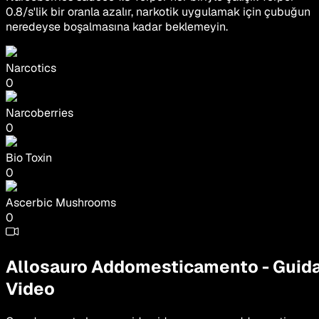
0.8/s'lik bir oranla azalır, narkotik uygulamak için çubuğun
neredeyse boşalmasına kadar beklemeyin.
Narcotics
0
Narcoberries
0
Bio Toxin
0
Ascerbic Mushrooms
0
Allosauro
Addomesticamento
-
Guid
Video