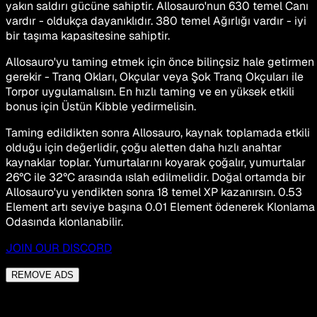
yakın saldırı gücüne sahiptir. Allosauro'nun 630 temel Canı
vardır - oldukça dayanıklıdır. 380 temel Ağırlığı vardır - iyi
bir taşıma kapasitesine sahiptir.
Allosauro'yu taming etmek için önce bilinçsiz hale getirmen
gerekir - Tranq Okları, Okçular veya Şok Tranq Okçuları ile
Torpor uygulamalısın. En hızlı taming ve en yüksek etkili
bonus için Üstün Kibble yedirmelisin.
Taming edildikten sonra Allosauro, kaynak toplamada etkili
olduğu için değerlidir, çoğu aletten daha hızlı anahtar
kaynaklar toplar. Yumurtalarını koyarak çoğalır, yumurtalar
26°C ile 32°C arasında ıslah edilmelidir. Doğal ortamda bir
Allosauro'yu yendikten sonra 18 temel XP kazanırsın. 0.53
Element artı seviye başına 0.01 Element ödenerek Klonlama
Odasında klonlanabilir.
JOIN OUR DISCORD
REMOVE ADS