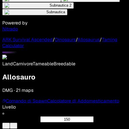
Subnautica 2
Subnautica
Powered by
Nitrado
ARK Survival Ascended
/
Dinosaurs
/
Allosaurus
/
Taming
Calculator
Land
Carnivore
Tameable
Breedable
Allosauro
DMG · 21 maps
Comando di Spawn
Calcolatore di Addomesticamento
Livello