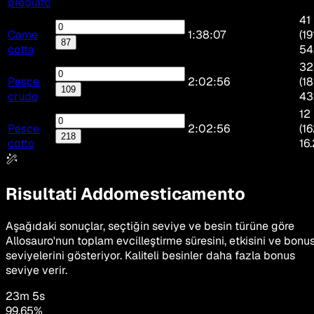
pregiato
41 
Carne
1:38:07
(19
87
cotta
54
32
Pesce
2:02:56
(18
109
crudo
43
12 
Pesce
2:02:56
(16
218
cotto
16
Risultati Addomesticamento
Aşağıdaki sonuçlar, seçtiğin seviye ve besin türüne göre
Allosauro'nun toplam evcilleştirme süresini, etkisini ve bonu
seviyelerini gösteriyor. Kaliteli besinler daha fazla bonus
seviye verir.
23m 5s
99.65
%