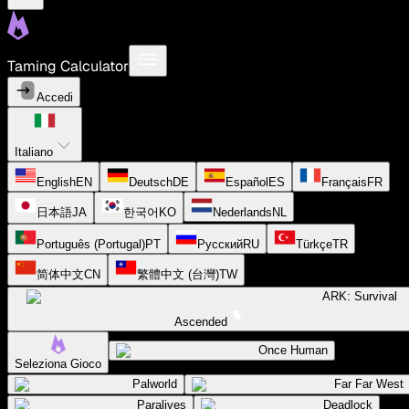
Taming Calculator
Accedi
Italiano
English
EN
Deutsch
DE
Español
ES
Français
FR
日本語
JA
한국어
KO
Nederlands
NL
Português (Portugal)
PT
Русский
RU
Türkçe
TR
简体中文
CN
繁體中文 (台灣)
TW
ARK: Survival
Ascended
Once Human
Seleziona Gioco
Palworld
Far Far West
Paralives
Deadlock