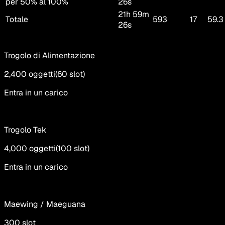
per 50% al 100%
26s
21h 59m
Totale
593
17
59.3
26s
Trogolo di Alimentazione
2,400
oggetti
(
60
slot
)
Entra in un carico
Trogolo Tek
4,000
oggetti
(
100
slot
)
Entra in un carico
Maewing / Maeguana
300
slot