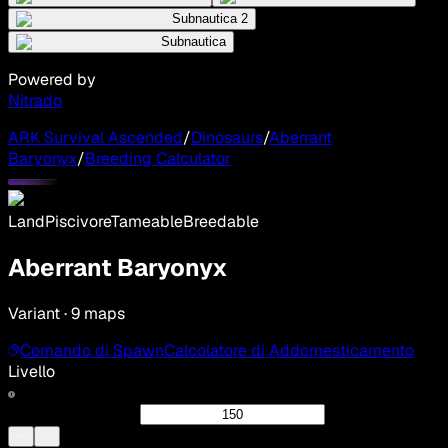
Subnautica 2
Subnautica
Powered by
Nitrado
ARK Survival Ascended
/
Dinosaurs
/
Aberrant
Baryonyx
/
Breeding Calculator
Land
Piscivore
Tameable
Breedable
Aberrant Baryonyx
Variant · 9 maps
Comando di Spawn
Calcolatore di Addomesticamento
Livello