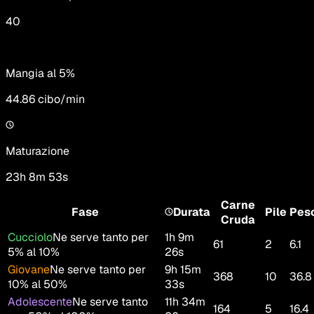
40
Mangia al 5%
44.86
cibo/min
Maturazione
23h 8m 53s
Carne
Fase
Durata
Pile
Pes
Cruda
Cucciolo
Ne serve tanto per
1h 9m
61
2
6.1
5% al 10%
26s
Giovane
Ne serve tanto per
9h 15m
368
10
36.8
10% al 50%
33s
Adolescente
Ne serve tanto
11h 34m
164
5
16.4