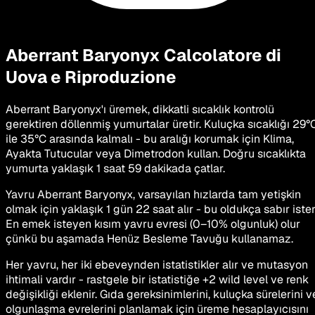
Aberrant Baryonyx
Calcolatore di
Uova e Riproduzione
Aberrant Baryonyx'ı üremek, dikkatli sıcaklık kontrolü
gerektiren döllenmiş yumurtalar üretir. Kuluçka sıcaklığı 29°
ile 35°C arasında kalmalı - bu aralığı korumak için Klima,
Ayakta Tutucular veya Dimetrodon kullan. Doğru sıcaklıkta
yumurta yaklaşık 1 saat 59 dakikada çatlar.
Yavru Aberrant Baryonyx, varsayılan hızlarda tam yetişkin
olmak için yaklaşık 1 gün 22 saat alır - bu oldukça sabır ister
En emek isteyen kısım yavru evresi (0–10% olgunluk) olur
çünkü bu aşamada Henüz Besleme Tavuğu kullanamaz.
Her yavru, her iki ebeveynden istatistikler alır ve mutasyon
ihtimali vardır - rastgele bir istatistiğe +2 wild level ve renk
değişikliği eklenir. Gıda gereksinimlerini, kuluçka sürelerini v
olgunlaşma evrelerini planlamak için üreme hesaplayıcısını