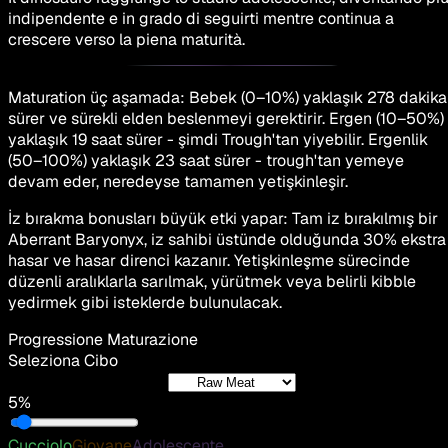
indipendente e in grado di seguirti mentre continua a
crescere verso la piena maturità.
Maturation üç aşamada: Bebek (0–10%) yaklaşık 278 dakika
sürer ve sürekli elden beslenmeyi gerektirir. Ergen (10–50%)
yaklaşık 19 saat sürer - şimdi Trough'tan yiyebilir. Ergenlik
(50–100%) yaklaşık 23 saat sürer - trough'tan yemeye
devam eder, neredeyse tamamen yetişkinleşir.
İz bırakma bonusları büyük etki yapar: Tam iz bırakılmış bir
Aberrant Baryonyx, iz sahibi üstünde olduğunda 30% ekstra
hasar ve hasar direnci kazanır. Yetişkinleşme sürecinde
düzenli aralıklarla sarılmak, yürütmek veya belirli kibble
yedirmek gibi isteklerde bulunulacak.
Progressione Maturazione
Seleziona Cibo
5%
Cucciolo
Giovane
Adolescente