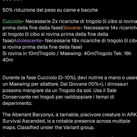
50% riduzione del peso su carne e bacche
Cucciolo
-
Necessarie 2x ricariche di trogolo (il cibo si rovin
prima della fine della fase)
Giovane
-
Necessarie 14x ricarich
di trogolo (il cibo si rovina prima della fine della
fase)
Adolescente
-
Necessarie 18x ricariche di trogolo (il cib
si rovina prima della fine della fase)
Si rovina in
10m
|
Trogolo / Maewing
:
40m
|
Trogolo Tek
:
16h
40m
Durante la fase Cucciolo (0-10%), devi nutrire a mano o usar
un Maewing per allattare. Dal Giovane (10%+), i dinosauri
possono mangiare da un Trogolo da soli. Usa il Sale
Conservante nei trogoli per raddoppiare i tempi di
deperimento.
The Aberrant Baryonyx, a tamable, piscivore creature in ARK
Survival Ascended, is a notable presence across multiple
maps. Classified under the Variant group.