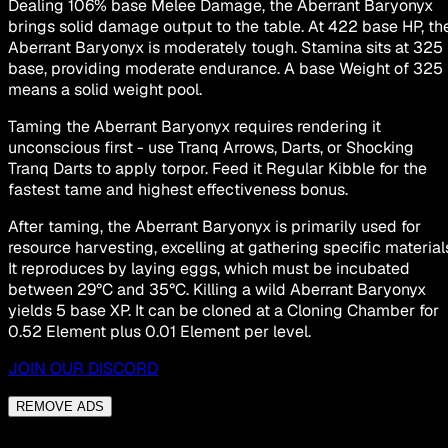
Dealing 106% base Melee Damage, the Aberrant Baryonyx
brings solid damage output to the table. At 422 base HP, th
Aberrant Baryonyx is moderately tough. Stamina sits at 325
base, providing moderate endurance. A base Weight of 325
means a solid weight pool.
Taming the Aberrant Baryonyx requires rendering it
unconscious first - use Tranq Arrows, Darts, or Shocking
Tranq Darts to apply torpor. Feed it Regular Kibble for the
fastest tame and highest effectiveness bonus.
After taming, the Aberrant Baryonyx is primarily used for
resource harvesting, excelling at gathering specific material
It reproduces by laying eggs, which must be incubated
between 29°C and 35°C. Killing a wild Aberrant Baryonyx
yields 5 base XP. It can be cloned at a Cloning Chamber for
0.52 Element plus 0.01 Element per level.
JOIN OUR DISCORD
REMOVE ADS