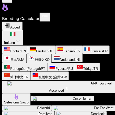
Breeding Calculator
Accedi
Italiano
English
EN
Deutsch
DE
Español
ES
Français
FR
日本語
JA
한국어
KO
Nederlands
NL
Português (Portugal)
PT
Русский
RU
Türkçe
TR
简体中文
CN
繁體中文 (台灣)
TW
ARK: Survival
Ascended
Once Human
Seleziona Gioco
Palworld
Far Far West
Paralives
Deadlock