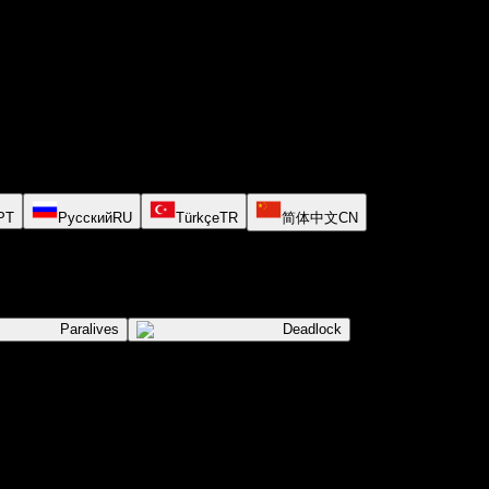
PT
Русский
RU
Türkçe
TR
简体中文
CN
Paralives
Deadlock