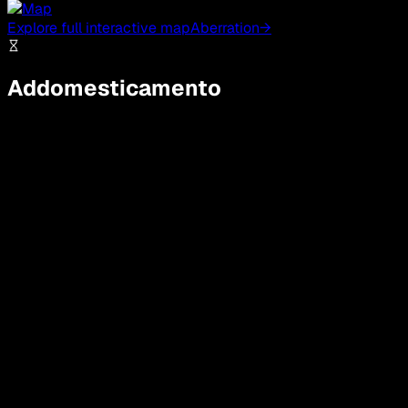
Explore full interactive map
Aberration
→
Addomesticamento