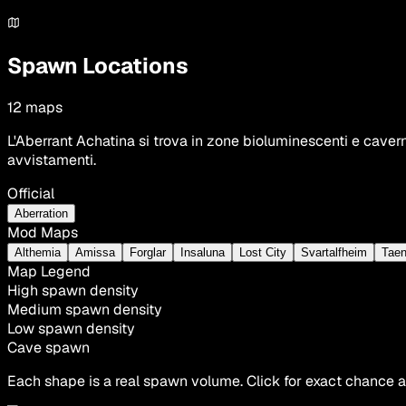
Spawn Locations
12
maps
L'Aberrant Achatina si trova in zone bioluminescenti e cave
avvistamenti.
Official
Aberration
Mod Maps
Althemia
Amissa
Forglar
Insaluna
Lost City
Svartalfheim
Taen
Map Legend
High spawn density
Medium spawn density
Low spawn density
Cave spawn
Each shape is a real spawn volume. Click for exact chance a