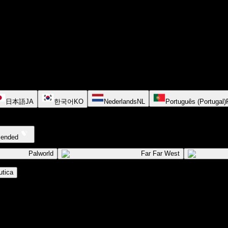
日本語
JA
한국어
KO
Nederlands
NL
Português (Portugal)
cended
Palworld
Far Far West
tica