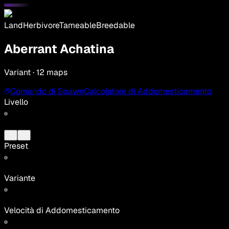
Land
Herbivore
Tameable
Breedable
Aberrant Achatina
Variant · 12 maps
Comando di Spawn
Calcolatore di Addomesticamento
Livello
Preset
Variante
Velocità di Addomesticamento