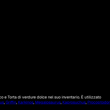
 e Torta di verdure dolce nel suo inventario. È utilizzato
us
,
Griffin
,
Karkinos
,
Megalosaurus
,
Kaprosuchus
,
Procoptodo