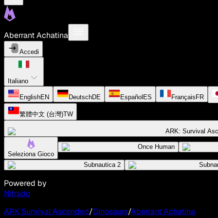
Aberrant Achatina
Accedi
Italiano
English
EN
Deutsch
DE
Español
ES
Français
FR
繁體中文 (台灣)
TW
ARK: Survival As
Once Human
Seleziona Gioco
Subnautica 2
Subnau
Powered by
Nitrado
ARK Survival Ascended
/
Dinosaurs
/
Aberrant Achatina