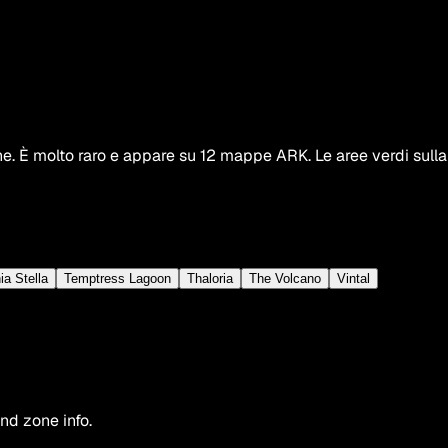
rne. È molto raro e appare su 12 mappe ARK. Le aree verdi su
ia Stella
Temptress Lagoon
Thaloria
The Volcano
Vintal
nd zone info.