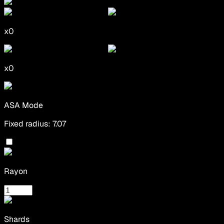
x
0
x
0
ASA Mode
Fixed radius: 7.07
Rayon
Shards