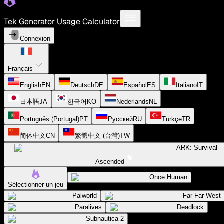
Tek Generator Usage Calculator
Connexion
Français
English
EN
Deutsch
DE
Español
ES
Italiano
IT
日本語
JA
한국어
KO
Nederlands
NL
Português (Portugal)
PT
Русский
RU
Türkçe
TR
简体中文
CN
繁體中文 (台灣)
TW
ARK: Survival
Ascended
Once Human
Sélectionner un jeu
Palworld
Far Far West
Paralives
Deadlock
Subnautica 2