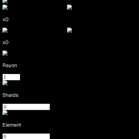
x
0
x
0
Rayon
Shards
Element