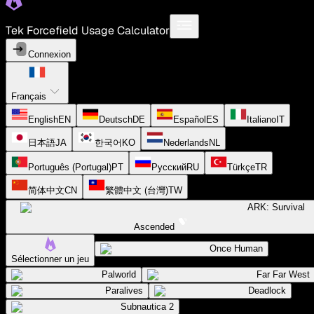
Tek Forcefield Usage Calculator
Connexion
Français
English
EN
Deutsch
DE
Español
ES
Italiano
IT
日本語
JA
한국어
KO
Nederlands
NL
Português (Portugal)
PT
Русский
RU
Türkçe
TR
简体中文
CN
繁體中文 (台灣)
TW
ARK: Survival
Ascended
Once Human
Sélectionner un jeu
Palworld
Far Far West
Paralives
Deadlock
Subnautica 2