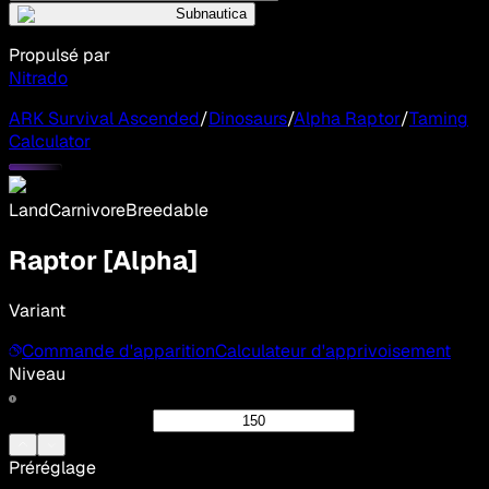
Subnautica
Propulsé par
Nitrado
ARK Survival Ascended
/
Dinosaurs
/
Alpha Raptor
/
Taming
Calculator
Land
Carnivore
Breedable
Raptor [Alpha]
Variant
Commande d'apparition
Calculateur d'apprivoisement
Niveau
Préréglage