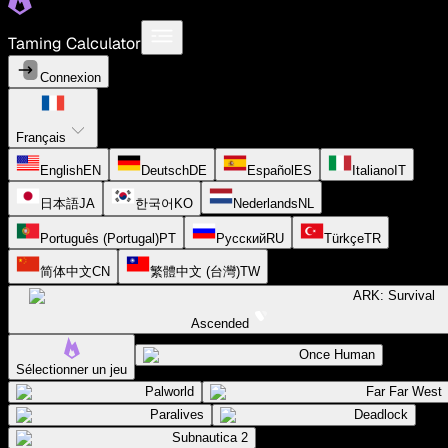
Taming Calculator
Connexion
Français
English
EN
Deutsch
DE
Español
ES
Italiano
IT
日本語
JA
한국어
KO
Nederlands
NL
Português (Portugal)
PT
Русский
RU
Türkçe
TR
简体中文
CN
繁體中文 (台灣)
TW
ARK: Survival
Ascended
Once Human
Sélectionner un jeu
Palworld
Far Far West
Paralives
Deadlock
Subnautica 2