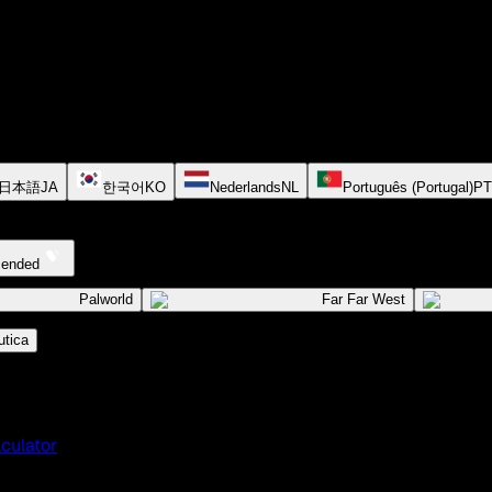
日本語
JA
한국어
KO
Nederlands
NL
Português (Portugal)
PT
cended
Palworld
Far Far West
tica
culator