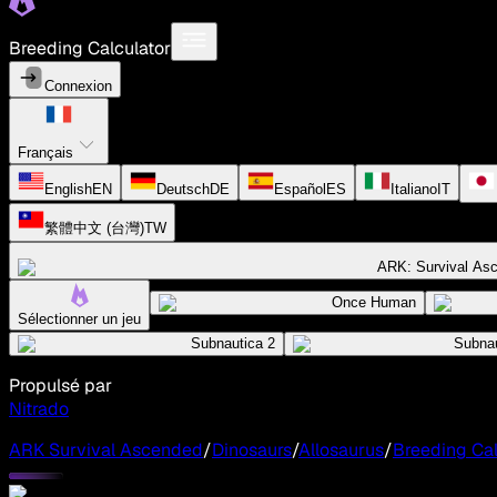
Breeding Calculator
Connexion
Français
English
EN
Deutsch
DE
Español
ES
Italiano
IT
繁體中文 (台灣)
TW
ARK: Survival As
Once Human
Sélectionner un jeu
Subnautica 2
Subnau
Propulsé par
Nitrado
ARK Survival Ascended
/
Dinosaurs
/
Allosaurus
/
Breeding Cal