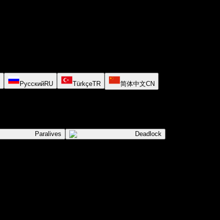
Русский
RU
Türkçe
TR
简体中文
CN
Paralives
Deadlock