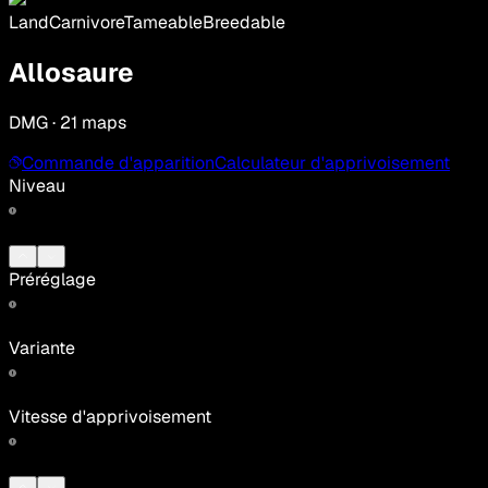
Land
Carnivore
Tameable
Breedable
Allosaure
DMG · 21 maps
Commande d'apparition
Calculateur d'apprivoisement
Niveau
Préréglage
Variante
Vitesse d'apprivoisement