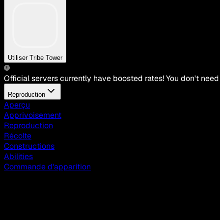
Utiliser Tribe Tower
Official servers currently have boosted rates! You don't need
Reproduction
Aperçu
Apprivoisement
Reproduction
Récolte
Constructions
Abilities
Commande d'apparition