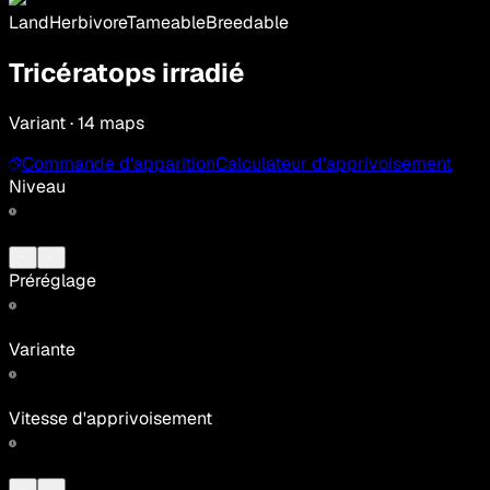
Land
Herbivore
Tameable
Breedable
Tricératops irradié
Variant · 14 maps
Commande d'apparition
Calculateur d'apprivoisement
Niveau
Préréglage
Variante
Vitesse d'apprivoisement