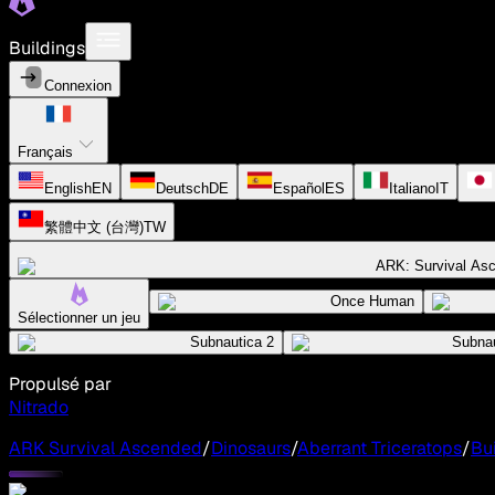
Buildings
Connexion
Français
English
EN
Deutsch
DE
Español
ES
Italiano
IT
繁體中文 (台灣)
TW
ARK: Survival As
Once Human
Sélectionner un jeu
Subnautica 2
Subnau
Propulsé par
Nitrado
ARK Survival Ascended
/
Dinosaurs
/
Aberrant Triceratops
/
Bu