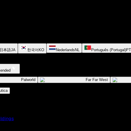
日本語
JA
한국어
KO
Nederlands
NL
Português (Portugal)
PT
cended
Palworld
Far Far West
tica
ildings