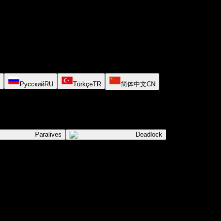
Русский
RU
Türkçe
TR
简体中文
CN
Paralives
Deadlock