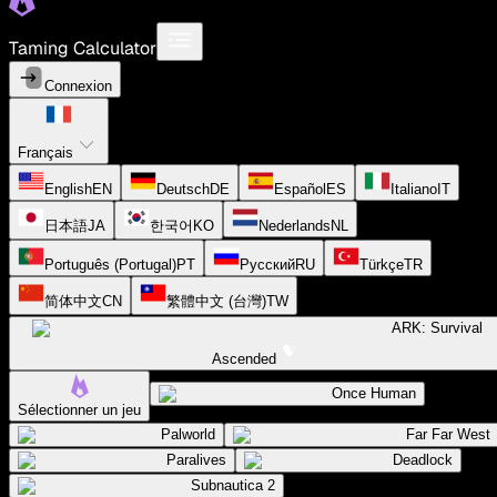
Taming Calculator
Connexion
Français
English
EN
Deutsch
DE
Español
ES
Italiano
IT
日本語
JA
한국어
KO
Nederlands
NL
Português (Portugal)
PT
Русский
RU
Türkçe
TR
简体中文
CN
繁體中文 (台灣)
TW
ARK: Survival
Ascended
Once Human
Sélectionner un jeu
Palworld
Far Far West
Paralives
Deadlock
Subnautica 2