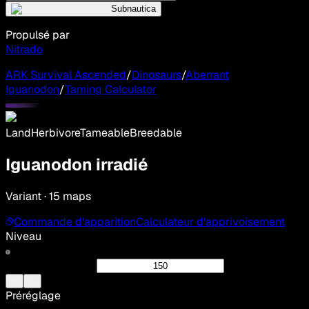
Subnautica
Propulsé par
Nitrado
ARK Survival Ascended
/
Dinosaurs
/
Aberrant
Iguanodon
/
Taming Calculator
Land
Herbivore
Tameable
Breedable
Iguanodon irradié
Variant · 15 maps
Commande d'apparition
Calculateur d'apprivoisement
Niveau
Préréglage