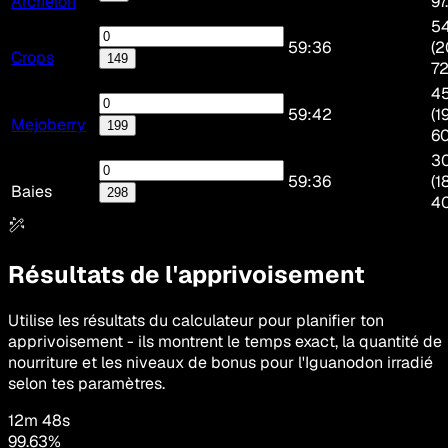
Archélon
97
54
59:36
(2
Crops
149
7
45
59:42
(1
Mejoberry
199
6
30
59:36
(1
Baies
298
4
Résultats de l'apprivoisement
Utilise les résultats du calculateur pour planifier ton
apprivoisement - ils montrent le temps exact, la quantité de
nourriture et les niveaux de bonus pour l'Iguanodon irradié
selon tes paramètres.
12m 48s
99.63
%