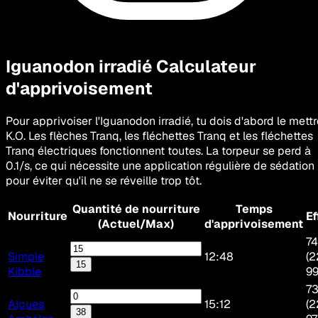
Iguanodon irradié
Calculateur
d'apprivoisement
Pour apprivoiser l'Iguanodon irradié, tu dois d'abord le mettr
K.O. Les flèches Tranq, les fléchettes Tranq et les fléchettes
Tranq électriques fonctionnent toutes. La torpeur se perd à
0.1/s, ce qui nécessite une application régulière de sédation
pour éviter qu'il ne se réveille trop tôt.
Quantité de nourriture
Temps
Nourriture
Ef
(Actuel/Max)
d'apprivoisement
74
Simple
12:48
(2
15
Kibble
9
73
Algues
15:12
(2
38