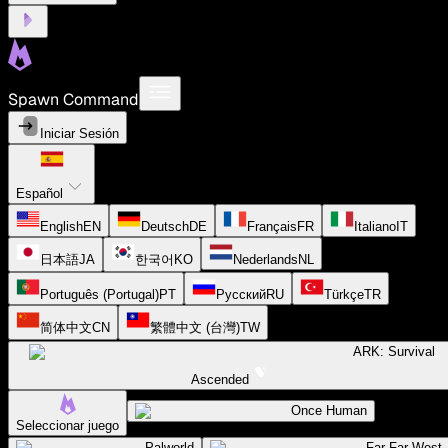
Spawn Command
Iniciar Sesión
Español
English
EN
Deutsch
DE
Français
FR
Italiano
IT
日本語
JA
한국어
KO
Nederlands
NL
Português (Portugal)
PT
Русский
RU
Türkçe
TR
简体中文
CN
繁體中文 (台灣)
TW
ARK: Survival
Ascended
Once Human
Seleccionar juego
Palworld
Far Far West