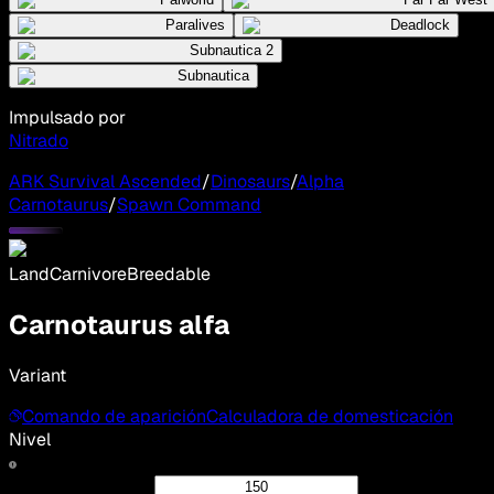
Paralives
Deadlock
Subnautica 2
Subnautica
Impulsado por
Nitrado
ARK Survival Ascended
/
Dinosaurs
/
Alpha
Carnotaurus
/
Spawn Command
Land
Carnivore
Breedable
Carnotaurus alfa
Variant
Comando de aparición
Calculadora de domesticación
Nivel