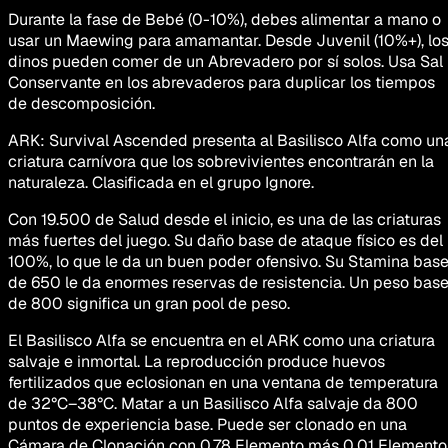
Durante la fase de Bebé (0-10%), debes alimentar a mano o
usar un Maewing para amamantar. Desde Juvenil (10%+), lo
dinos pueden comer de un Abrevadero por sí solos. Usa Sal
Conservante en los abrevaderos para duplicar los tiempos
de descomposición.
ARK: Survival Ascended presenta al Basilisco Alfa como un
criatura carnívora que los sobrevivientes encontrarán en la
naturaleza. Clasificada en el grupo Ignore.
Con 19.500 de Salud desde el inicio, es una de las criaturas
más fuertes del juego. Su daño base de ataque físico es del
100%, lo que le da un buen poder ofensivo. Su Stamina bas
de 650 le da enormes reservas de resistencia. Un peso bas
de 800 significa un gran pool de peso.
El Basilisco Alfa se encuentra en el ARK como una criatura
salvaje e inmortal. La reproducción produce huevos
fertilizados que eclosionan en una ventana de temperatura
de 32°C–38°C. Matar a un Basilisco Alfa salvaje da 800
puntos de experiencia base. Puede ser clonado en una
Cámara de Clonación con 0.78 Elemento más 0.01 Elemento