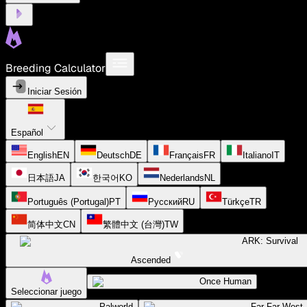
Breeding Calculator
Iniciar Sesión
Español
English
EN
Deutsch
DE
Français
FR
Italiano
IT
日本語
JA
한국어
KO
Nederlands
NL
Português (Portugal)
PT
Русский
RU
Türkçe
TR
简体中文
CN
繁體中文 (台灣)
TW
ARK: Survival
Ascended
Once Human
Seleccionar juego
Palworld
Far Far West