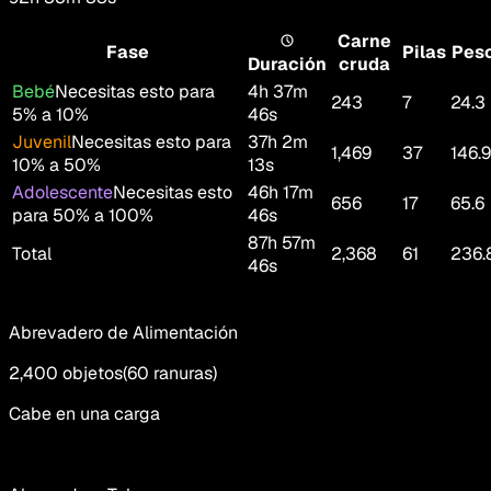
Carne
Fase
Pilas
Pes
Duración
cruda
Bebé
Necesitas esto para
4h 37m
243
7
24.3
5% a 10%
46s
Juvenil
Necesitas esto para
37h 2m
1,469
37
146.9
10% a 50%
13s
Adolescente
Necesitas esto
46h 17m
656
17
65.6
para 50% a 100%
46s
87h 57m
Total
2,368
61
236.
46s
Abrevadero de Alimentación
2,400
objetos
(
60
ranuras
)
Cabe en una carga