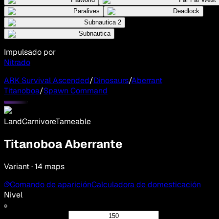
Paralives
Deadlock
Subnautica 2
Subnautica
Impulsado por
Nitrado
ARK Survival Ascended
/
Dinosaurs
/
Aberrant
Titanoboa
/
Spawn Command
Land
Carnivore
Tameable
Titanoboa Aberrante
Variant · 14 maps
Comando de aparición
Calculadora de domesticación
Nivel