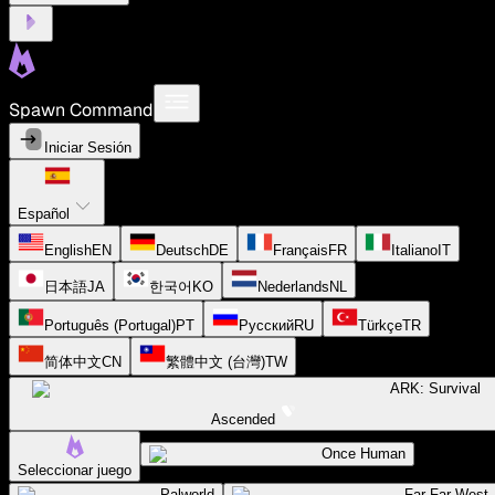
Spawn Command
Iniciar Sesión
Español
English
EN
Deutsch
DE
Français
FR
Italiano
IT
日本語
JA
한국어
KO
Nederlands
NL
Português (Portugal)
PT
Русский
RU
Türkçe
TR
简体中文
CN
繁體中文 (台灣)
TW
ARK: Survival
Ascended
Once Human
Seleccionar juego
Palworld
Far Far West