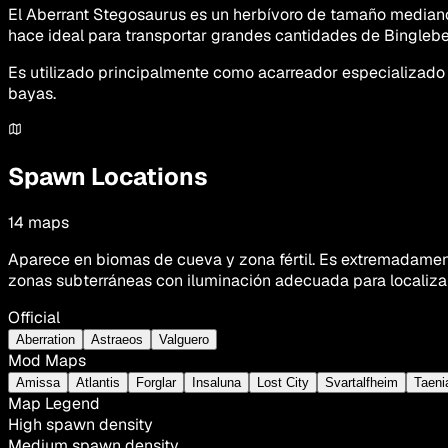
El Aberrant Stegosaurus es un herbívoro de tamaño mediano
hace ideal para transportar grandes cantidades de Binglebe
Es utilizado principalmente como acarreador especializado
bayas.
Spawn Locations
14
maps
Aparece en biomas de cueva y zona fértil. Es extremadament
zonas subterráneas con iluminación adecuada para localizar
Official
Aberration
Astraeos
Valguero
Mod Maps
Amissa
Atlantis
Forglar
Insaluna
Lost City
Svartalfheim
Taeni
Map Legend
High spawn density
Medium spawn density