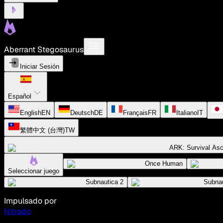
Aberrant Stegosaurus
Iniciar Sesión
Español
English
EN
Deutsch
DE
Français
FR
Italiano
IT
繁體中文 (台灣)
TW
ARK: Survival As
Once Human
Seleccionar juego
Subnautica 2
Subnau
Impulsado por
Nitrado