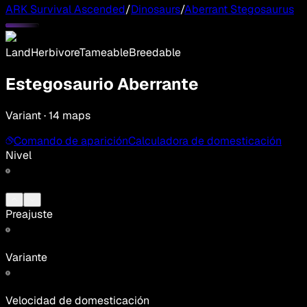
ARK Survival Ascended
/
Dinosaurs
/
Aberrant Stegosaurus
Land
Herbivore
Tameable
Breedable
Estegosaurio Aberrante
Variant · 14 maps
Comando de aparición
Calculadora de domesticación
Nivel
Preajuste
Variante
Velocidad de domesticación