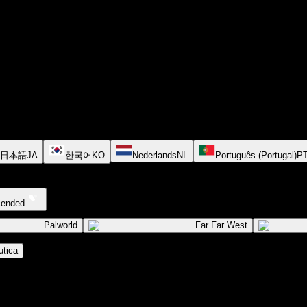
日本語
JA
한국어
KO
Nederlands
NL
Português (Portugal)
P
cended
Palworld
Far Far West
tica