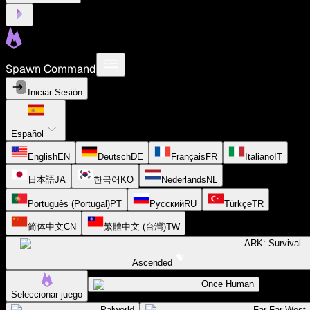
Spawn Command
Iniciar Sesión
Español
English
EN
Deutsch
DE
Français
FR
Italiano
IT
日本語
JA
한국어
KO
Nederlands
NL
Português (Portugal)
PT
Русский
RU
Türkçe
TR
简体中文
CN
繁體中文 (台灣)
TW
ARK: Survival
Ascended
Once Human
Seleccionar juego
Palworld
Far Far West