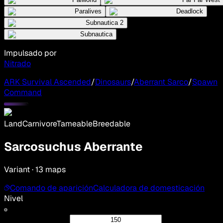
Paralives
Deadlock
Subnautica 2
Subnautica
Impulsado por
Nitrado
ARK Survival Ascended
/
Dinosaurs
/
Aberrant Sarco
/
Spawn
Command
Land
Carnivore
Tameable
Breedable
Sarcosuchus Aberrante
Variant · 13 maps
Comando de aparición
Calculadora de domesticación
Nivel