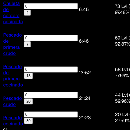
Chuleta
73 Lvl 
de
6:45
97.48%
4
cordero
cocinada
Pescado
69 Lvl 
de
6:46
92.87
7
primera
crudo
Pescado
58 Lvl 
de
13:52
77.66%
13
primera
cocinado
44 Lvl 
Pescado
21:24
59.96
20
crudo
20 Lvl 
Pescado
21:23
27.59%
39
cocinado