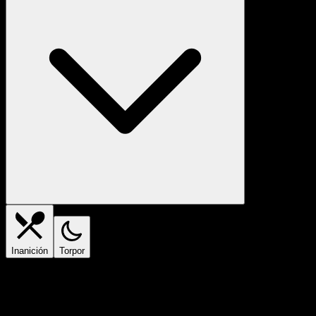
Inanición
Torpor