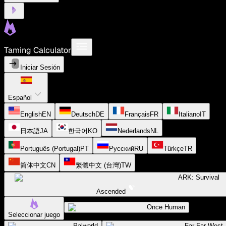
Taming Calculator
Iniciar Sesión
Español
English
EN
Deutsch
DE
Français
FR
Italiano
IT
日本語
JA
한국어
KO
Nederlands
NL
Português (Portugal)
PT
Русский
RU
Türkçe
TR
简体中文
CN
繁體中文 (台灣)
TW
ARK: Survival
Ascended
Once Human
Seleccionar juego
Palworld
Far Far West