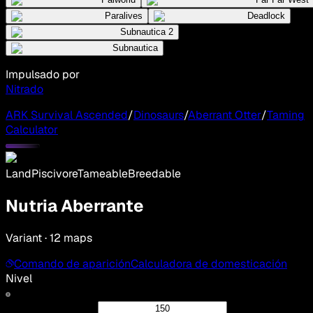
Paralives
Deadlock
Subnautica 2
Subnautica
Impulsado por
Nitrado
ARK Survival Ascended
/
Dinosaurs
/
Aberrant Otter
/
Taming
Calculator
Land
Piscivore
Tameable
Breedable
Nutria Aberrante
Variant · 12 maps
Comando de aparición
Calculadora de domesticación
Nivel