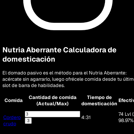
Nutria Aberrante
Calculadora de
domesticación
El domado pasivo es el método para el Nutria Aberrante:
acércate sin agarrarlo, luego ofrécele comida desde tu últi
slot de barra de habilidades.
Cantidad de comida
Tiempo de
Comida
Efecti
(Actual/Max)
domesticación
74 Lvl 
Cordero
4:31
98.97%
3
crudo