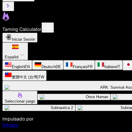
Taming Calculator
Iniciar Sesión
Español
English
EN
Deutsch
DE
Français
FR
Italiano
IT
繁體中文 (台灣)
TW
ARK: Survival As
Once Human
Seleccionar juego
Subnautica 2
Subnau
Impulsado por
Nitrado