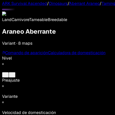
ARK Survival Ascended
/
Dinosaurs
/
Aberrant Araneo
/
Taming
Land
Carnivore
Tameable
Breedable
Araneo Aberrante
Variant · 8 maps
Comando de aparición
Calculadora de domesticación
Nivel
Preajuste
Variante
Velocidad de domesticación