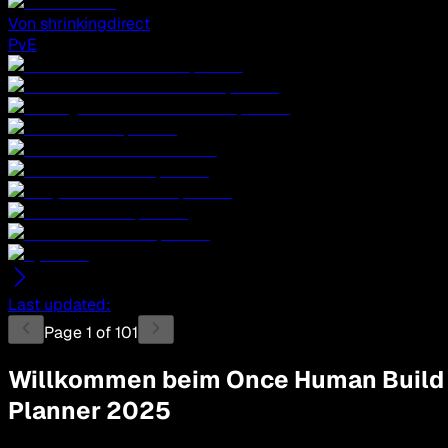
Von
shrinkingdirect
PvE
Last updated
:
Page
1
of
101
Willkommen beim Once Human Build
Planner 2025