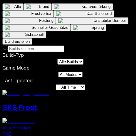
Alle
Brand
Kraftverstärkung
Frostvortex
Das Bullenbild
Festung
Unstabiler Bomber
Schneller Geschütze
Sprung
Schrapnell
Build erstellen
Build-Typ
Game Mode
Last Updated
SKS Frost
Von
Revoker
PvE