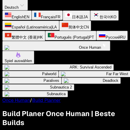
Deutsch
English
EN
Français
FR
日本語
JA
한국어
KO
Español (Latinoamérica)
LA
简体中文
CN
繁體中文 (香港)
HK
Português (Portugal)
PT
Русский
RU
Once Human
Spiel auswählen
ARK: Survival Ascended
Palworld
Far Far West
Paralives
Deadlock
Subnautica 2
Subnautica
Once Human
/
Build Planner
Build Planer Once Human | Beste
Builds