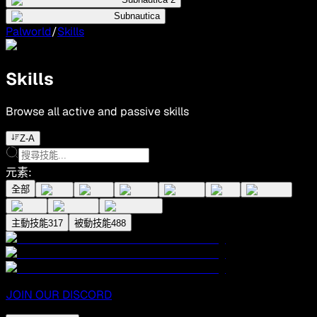
Subnautica
Palworld
/
Skills
Skills
Browse all active and passive skills
Z-A
元素
:
全部
主動技能
317
被動技能
488
JOIN OUR DISCORD