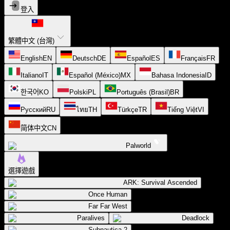
登入
繁體中文 (台灣)
English
EN
Deutsch
DE
Español
ES
Français
FR
Italiano
IT
Español (México)
MX
Bahasa Indonesia
ID
한국어
KO
Polski
PL
Português (Brasil)
BR
Русский
RU
ไทย
TH
Türkçe
TR
Tiếng Việt
VI
简体中文
CN
Palworld
選擇遊戲
ARK: Survival Ascended
Once Human
Far Far West
Paralives
Deadlock
Subnautica 2