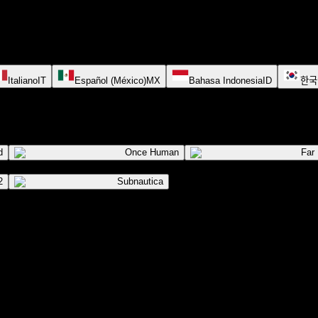
Italiano
IT
Español (México)
MX
Bahasa Indonesia
ID
한국
d
Once Human
Far
2
Subnautica