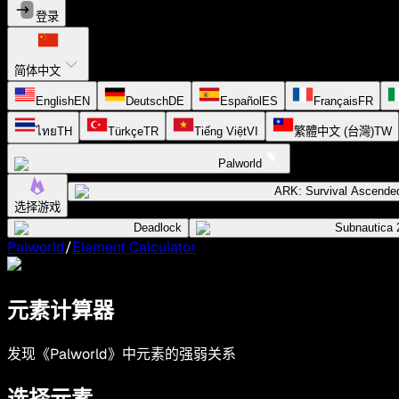
登录
简体中文
English
EN
Deutsch
DE
Español
ES
Français
FR
ไทย
TH
Türkçe
TR
Tiếng Việt
VI
繁體中文 (台灣)
TW
Palworld
ARK: Survival Ascende
选择游戏
Deadlock
Subnautica 
Palworld
/
Element Calculator
元素计算器
发现《Palworld》中元素的强弱关系
选择元素