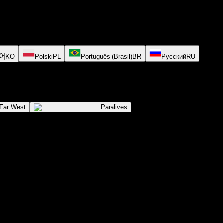
어
KO
Polski
PL
Português (Brasil)
BR
Русский
RU
 Far West
Paralives