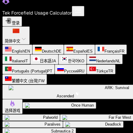
Tek Forcefield Usage Calculator
登录
简体中文
English
EN
Deutsch
DE
Español
ES
Français
FR
Italiano
IT
日本語
JA
한국어
KO
Nederlands
NL
Português (Portugal)
PT
Русский
RU
Türkçe
TR
繁體中文 (台灣)
TW
ARK: Survival
Ascended
Once Human
选择游戏
Palworld
Far Far West
Paralives
Deadlock
Subnautica 2