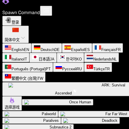
Spawn Command
登录
简体中文
English
EN
Deutsch
DE
Español
ES
Français
FR
Italiano
IT
日本語
JA
한국어
KO
Nederlands
NL
Português (Portugal)
PT
Русский
RU
Türkçe
TR
繁體中文 (台灣)
TW
ARK: Survival
Ascended
Once Human
选择游戏
Palworld
Far Far West
Paralives
Deadlock
Subnautica 2