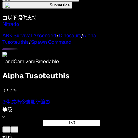
Subnautica
由以下提供支持
Nitrado
ARK Survival Ascended
/
Dinosaurs
/
Alpha
Tusoteuthis
/
Spawn Command
Land
Carnivore
Breedable
Alpha Tusoteuthis
Ignore
生成指令
驯服计算器
等级
预设