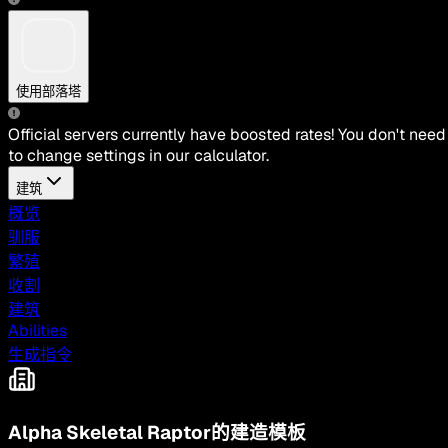
使用部落塔
Official servers currently have boosted rates! You don't need
to change settings in our calculator.
建筑
概览
驯服
繁殖
收割
建筑
Abilities
生成指令
Alpha Skeletal Raptor的建造模板