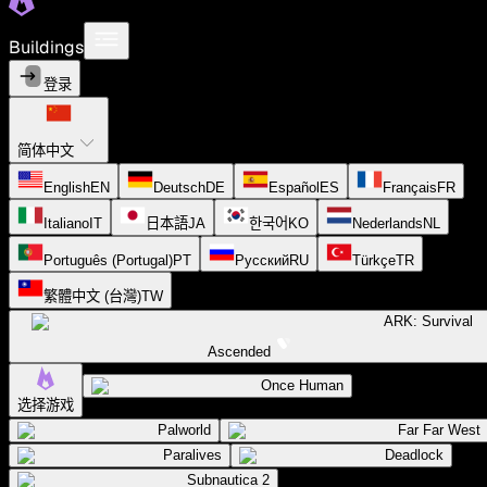
Buildings
登录
简体中文
English
EN
Deutsch
DE
Español
ES
Français
FR
Italiano
IT
日本語
JA
한국어
KO
Nederlands
NL
Português (Portugal)
PT
Русский
RU
Türkçe
TR
繁體中文 (台灣)
TW
ARK: Survival
Ascended
Once Human
选择游戏
Palworld
Far Far West
Paralives
Deadlock
Subnautica 2