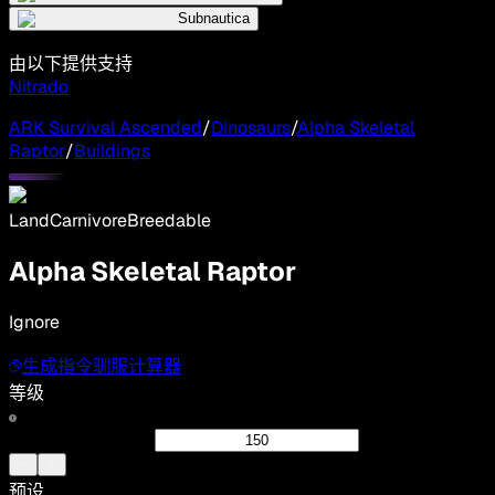
Subnautica
由以下提供支持
Nitrado
ARK Survival Ascended
/
Dinosaurs
/
Alpha Skeletal
Raptor
/
Buildings
Land
Carnivore
Breedable
Alpha Skeletal Raptor
Ignore
生成指令
驯服计算器
等级
预设