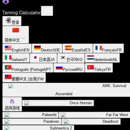
Taming Calculator
登录
简体中文
English
EN
Deutsch
DE
Español
ES
Français
FR
Italiano
IT
日本語
JA
한국어
KO
Nederlands
NL
Português (Portugal)
PT
Русский
RU
Türkçe
TR
繁體中文 (台灣)
TW
ARK: Survival
Ascended
Once Human
选择游戏
Palworld
Far Far West
Paralives
Deadlock
Subnautica 2