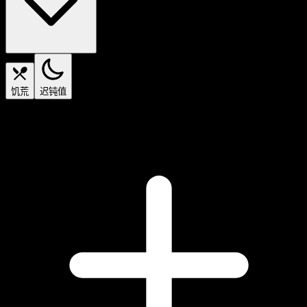
饥荒
迟钝值