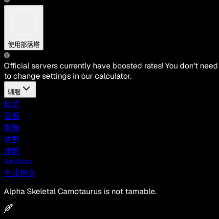
使用部落塔
Official servers currently have boosted rates! You don't need
to change settings in our calculator.
驯服
概览
驯服
繁殖
收割
建筑
Abilities
生成指令
Alpha Skeletal Carnotaurus is not tamable.