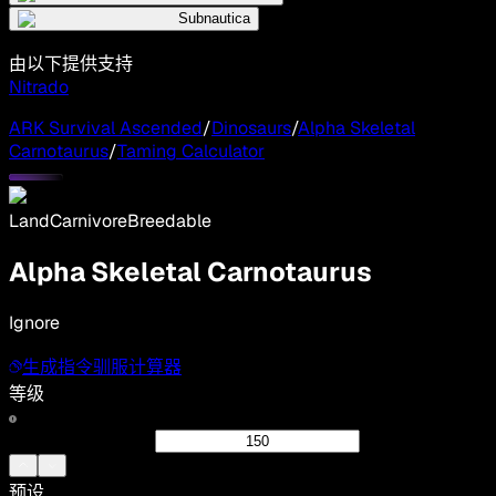
Subnautica
由以下提供支持
Nitrado
ARK Survival Ascended
/
Dinosaurs
/
Alpha Skeletal
Carnotaurus
/
Taming Calculator
Land
Carnivore
Breedable
Alpha Skeletal Carnotaurus
Ignore
生成指令
驯服计算器
等级
预设