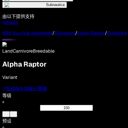
Subnautica
由以下提供支持
Nitrado
ARK Survival Ascended
/
Dinosaurs
/
Alpha Raptor
/
Buildings
Land
Carnivore
Breedable
Alpha Raptor
Variant
生成指令
驯服计算器
等级
预设