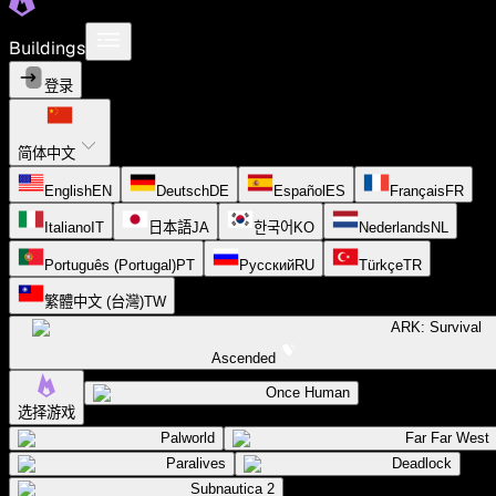
Buildings
登录
简体中文
English
EN
Deutsch
DE
Español
ES
Français
FR
Italiano
IT
日本語
JA
한국어
KO
Nederlands
NL
Português (Portugal)
PT
Русский
RU
Türkçe
TR
繁體中文 (台灣)
TW
ARK: Survival
Ascended
Once Human
选择游戏
Palworld
Far Far West
Paralives
Deadlock
Subnautica 2