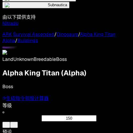
Subnautica
由以下提供支持
Nitrado
ARK Survival Ascended
/
Dinosaurs
/
Alpha King Titan
Alpha
/
Buildings
Land
Unknown
Breedable
Boss
Alpha King Titan (Alpha)
Boss
生成指令
驯服计算器
等级
预设