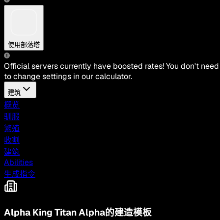
使用部落塔
Official servers currently have boosted rates! You don't need
to change settings in our calculator.
建筑
概览
驯服
繁殖
收割
建筑
Abilities
生成指令
Alpha King Titan Alpha的建造模板