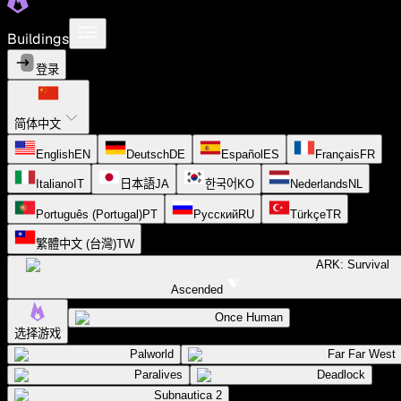
Buildings
登录
简体中文
English
EN
Deutsch
DE
Español
ES
Français
FR
Italiano
IT
日本語
JA
한국어
KO
Nederlands
NL
Português (Portugal)
PT
Русский
RU
Türkçe
TR
繁體中文 (台灣)
TW
ARK: Survival
Ascended
Once Human
选择游戏
Palworld
Far Far West
Paralives
Deadlock
Subnautica 2