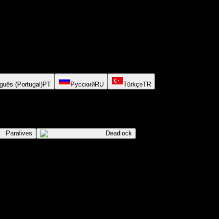
guês (Portugal)
PT
Русский
RU
Türkçe
TR
Paralives
Deadlock