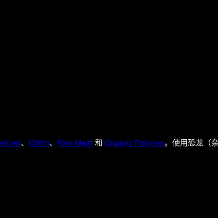
Helmet
、
Chitin
、
Raw Meat
和
Organic Polymer
。使用恐龙（