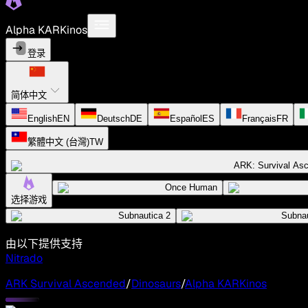
Alpha KARKinos
登录
简体中文
English
EN
Deutsch
DE
Español
ES
Français
FR
繁體中文 (台灣)
TW
ARK: Survival As
Once Human
选择游戏
Subnautica 2
Subnau
由以下提供支持
Nitrado
ARK Survival Ascended
/
Dinosaurs
/
Alpha KARKinos