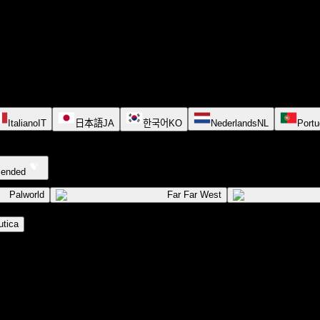
Italiano
IT
日本語
JA
한국어
KO
Nederlands
NL
Portu
cended
Palworld
Far Far West
tica