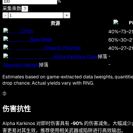
%
采集乘数
?
-
+
P
资源
Chitin
40
%
~
73
~
2
Raw Meat
60
%
~
30
~
2
Organic Polymer
40
%
~
27
~
2
-
Alpha Karkinos Claw
掉落
-
Aberrant Helmet
掉落
Estimates based on game-extracted data (weights, quantities
drop chance. Actual yields vary with RNG.
伤害抗性
Alpha Karkinos 对即时伤害具有
-90%
的伤害减免，大幅减少
害更易对其生效，推荐使用相关武器或陷阱进行高效输出。